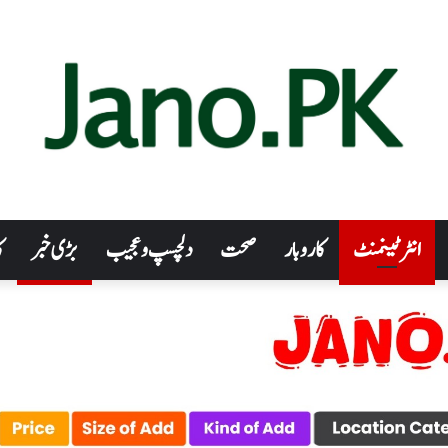
انٹرٹینمنٹ
کاروبار
صحت
دلچسپ و عجیب
بڑی خبر
ک