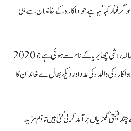
و گرفتار کیا گیا ہے جو اداکارہ کے خاندان سے ہی
پولیس کے مطابق ملزمہ کی شناخت 47 سالہ راشی چھابریا کے نام سے ہوئی ہے جو 2020
کارہ کی والدہ کی مدد اور دیکھ بھال سے خاندان کا
ند قیمتی گھڑیاں برآمد کرلی گئی ہیں تاہم مزید