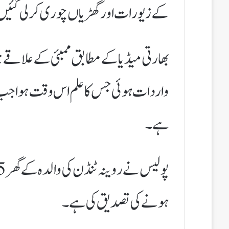
کے زیورات اور گھڑیاں چوری کرلی گئی
بھارتی میڈیا کے مطابق ممبئی کے علاقے جو
واردات ہوئی جس کا علم اس وقت ہوا جب گ
ہے۔
ہونے کی تصدیق کی ہے۔