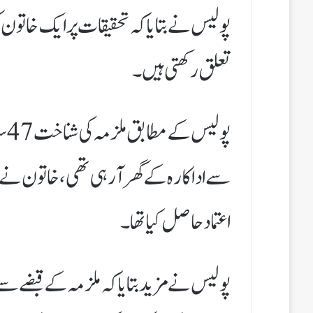
پولیس نے بتایا کہ تحقیقات پر ایک خاتون ک
تعلق رکھتی ہیں۔
سے اداکارہ کے گھر آ رہی تھی، خاتون نے ادا
اعتماد حاصل کیا تھا۔
پولیس نے مزید بتایا کہ ملزمہ کے قبضے سے چ