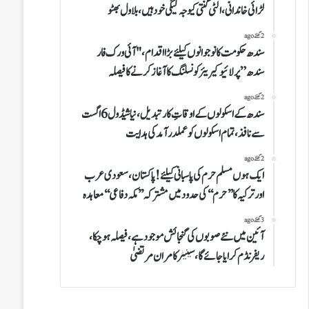
لڑائی خاندانی،الٹی گنتی کیوجہ لیگی خود ہیں،بلاول بھٹو
2 گھنٹے ago
سندھ حکومت کا نوجوانوں کیلئے بڑا اقدام، "آئی ورک فار
سندھ” پر لائیو کیریئر کونسلنگ کا آغاز کرنے کا فیصلہ
2 گھنٹے ago
سندھ کے اسکولوں کے اوقاتِ کار تبدیل، نیا شیڈول 6 اگست
سے نافذ، تمام اسکولوں کو عملدرآمد کی ہدایت
2 گھنٹے ago
ایک ہوں مسلم حرم کی پاسبانی کیلئے!پاکستان،سعودی عرب
اور ترکیہ کا’’حرم‘‘کی حدود میں مشترکہ’’مکہ دفاعی‘‘معاہدہ
3 گھنٹے ago
آئین میں نئے صوبوں کی گنجائش موجود ہے، فیصلہ ہو چکا،
ریفرنڈم کرایا جائے گا، سینیٹر کامران مرتضیٰ