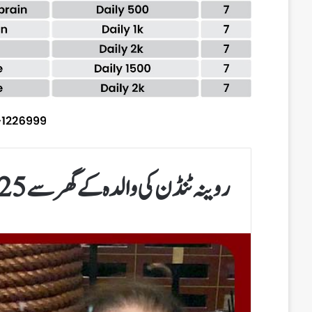
روینہ ٹنڈن کی والدہ کے گھر سے 25 لاکھ روپے کے زیورات اور گھڑیاں چوری