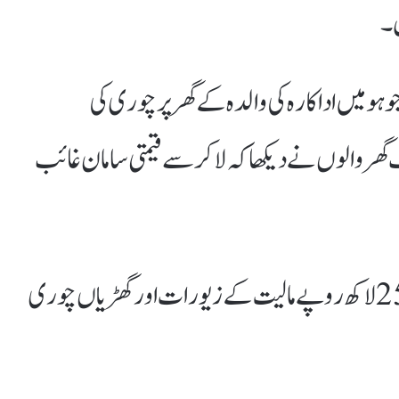
ں۔
ہو میں اداکارہ کی والدہ کے گھر پر چوری کی
ھر والوں نے دیکھا کہ لاکر سے قیمتی سامان غائب
پولیس نے روینہ ٹنڈن کی والدہ کے گھر 25 لاکھ روپے مالیت کے زیورات اور گھڑیاں چوری