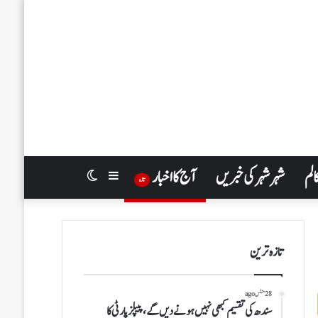
الم
شہر شہر کی خبریں
آج کا اخبار
Switch
Sidebar
تازہ
skin
تازہ ترین
28 منٹس ago
سندھ کی تقسیم کبھی نہیں ہونے دیں گے، پیپلزپارٹی کا