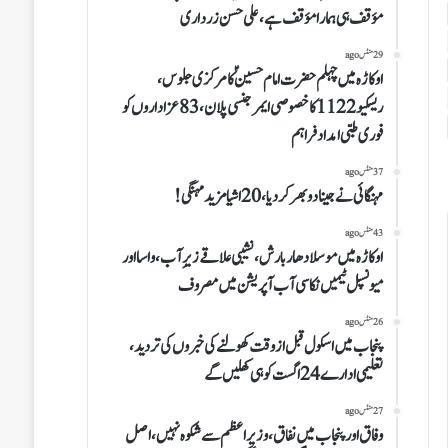
مؤقف ہی ہمارا مؤقف ہے، علی حسن زرداری
29 منٹس ago
اوکاڑہ میں چہلم حضرت امام حسینؑ کا مرکزی جلوس،
ریسکیو 1122 کا خصوصی ایمرجنسی پلان، 83 عزاداروں کو
فوری طبی امداد فراہم
37 منٹس ago
مہنگائی نے جینادوبھر کردیا،20اشیامزید مہنگی!
43 منٹس ago
اوکاڑہ میں موسلا دھار بارش، نشیبی علاقے زیرِ آب، واسا اور
میونسپل ٹیمیں نکاسی آب آپریشن میں مصروف
26 منٹس ago
پنجاب میں اسکول قبل از وقت کھولنے کی خبروں کی تردید،
تعلیمی ادارے 24 اگست کو ہی کھلیں گے
27 منٹس ago
وفاق اورپنجاب میں نفاق،وزیر اعظم سے شکوہ نہیں،اصل