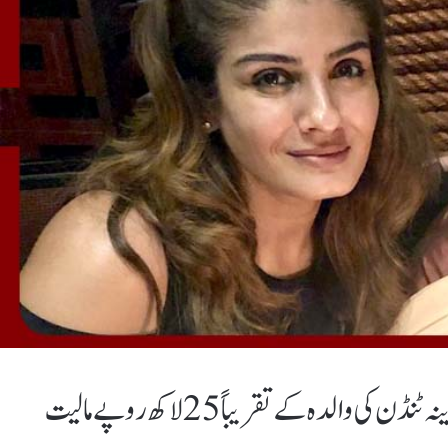
ممبئی(جانوڈاٹ پی کے)بالی وڈ اداکارہ روینہ ٹنڈن کی والدہ کے تقریباً 25 لاکھ روپے مالیت