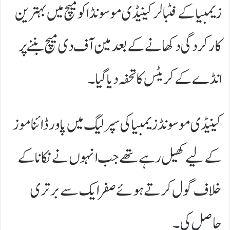
زیمبیا کے فٹبالر کینیڈی موسونڈا کو میچ میں بہترین
کارکردگی دکھانے کے بعد مین آف دی میچ بننے پر
انڈے کے کریٹس کا تحفہ دیا گیا۔
کینیڈی موسونڈ زیمبیا کی سپر لیگ میں پاور ڈائناموز
کے لیے کھیل رہے تھے جب انہوں نے نکانا کے
خلاف گول کرتے ہوئے صفر ایک سے برتری
حاصل کی۔