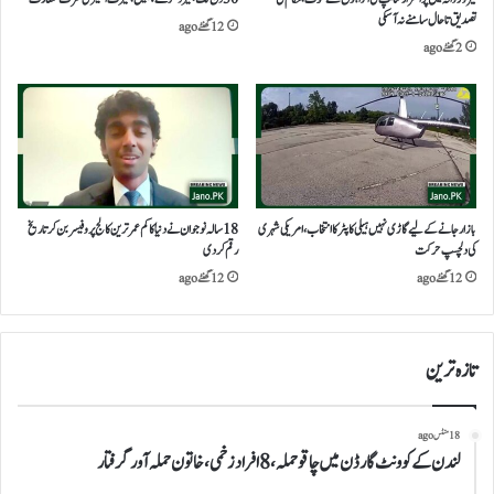
تصدیق تاحال سامنے نہ آ سکی
12 گھنٹے ago
2 گھنٹے ago
بازار جانے کے لیے گاڑی نہیں ہیلی کاپٹر کا انتخاب،امریکی شہری
18 سالہ نوجوان نے دنیا کا کم عمر ترین کالج پروفیسر بن کر تاریخ
کی دلچسپ حرکت
رقم کر دی
12 گھنٹے ago
12 گھنٹے ago
تازہ ترین
18 منٹس ago
لندن کے کوونٹ گارڈن میں چاقو حملہ، 8 افراد زخمی، خاتون حملہ آور گرفتار