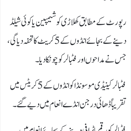
رپورٹ کے مطابق کھلاڑی کو شیمپین یا کوئی شیلڈ
دینے کے بجائے انڈوں کے 5 کریٹ کا تحفہ دیا گی،
جس نے مداحوں اور فٹبالر کو چونکا دیا۔
فٹبالر کینیڈی موسونڈا کو انڈوں کے 5 کریٹس میں
تقریباً ڈھائی درجن انڈے انعام میں دیے گئے۔
فٹبالر کو رقم یا ٹرافی دینے کے بجائے انعام میں