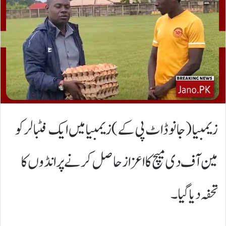
زیمبیا(جانوڈاٹ پی کے)زیمبیا میں ایک فٹبالر کو
مین آف دی میچ کا اعزاز حاصل کرنے پرانڈوں کا
تحفہ دیا گیا۔