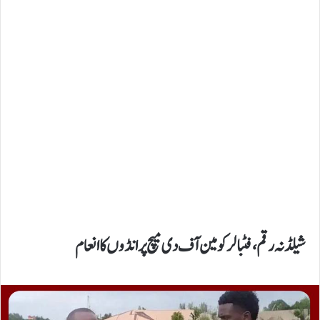
شیلڈنہ رقم،فٹبالر کو مین آف دی میچ پر انڈوں کا انعام