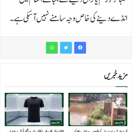
انڈے دینے کی خاص وجہ سامنے نہیں آسکی ہے۔
WhatsApp
مزید خبریں
فیروزوالہ میں پراسرار سانپ کی افواہوں سے خوف، حکام کی
30 دن تک بغیر دھوئے پہنیں،حیرت انگیز ٹی شرٹ متعارف