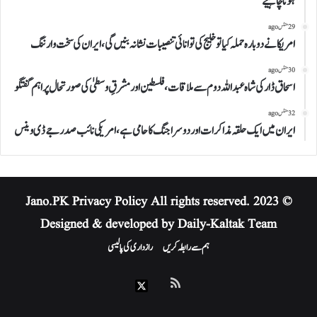
ہونا چاہیے
29 منٹس ago
امریکا نے دوبارہ حملہ کیا تو خلیج کی توانائی تنصیبات نشانہ بنیں گی، ایران کی سخت وارننگ
30 منٹس ago
اسحاق ڈار کی شاہ عبداللہ دوم سے ملاقات، فلسطین اور مشرقِ وسطیٰ کی صورتحال پر اہم گفتگو
32 منٹس ago
ایران میں ایک حلقہ مذاکرات اور دوسرا جنگ کا حامی ہے، امریکی نائب صدر جے ڈی وینس
Privacy Policy
All rights reserved.
© 2023 Jano.PK
Designed & developed by Daily-Kaltak Team
ہم سے رابطہ کریں
رازداری کی پالیسی
RSS
X