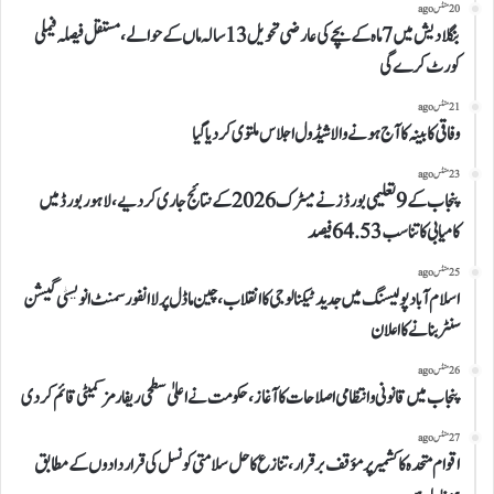
20 منٹس ago
بنگلادیش میں 7 ماہ کے بچے کی عارضی تحویل 13 سالہ ماں کے حوالے، مستقل فیصلہ فیملی
کورٹ کرے گی
21 منٹس ago
وفاقی کابینہ کا آج ہونے والا شیڈول اجلاس ملتوی کر دیا گیا
23 منٹس ago
پنجاب کے 9 تعلیمی بورڈز نے میٹرک 2026 کے نتائج جاری کر دیے، لاہور بورڈ میں
کامیابی کا تناسب 64.53 فیصد
25 منٹس ago
اسلام آباد پولیسنگ میں جدید ٹیکنالوجی کا انقلاب، چین ماڈل پر لا انفورسمنٹ انویسٹی گیشن
سنٹر بنانے کا اعلان
26 منٹس ago
پنجاب میں قانونی و انتظامی اصلاحات کا آغاز، حکومت نے اعلیٰ سطحی ریفارمز کمیٹی قائم کر دی
27 منٹس ago
اقوام متحدہ کا کشمیر پر مؤقف برقرار، تنازع کا حل سلامتی کونسل کی قراردادوں کے مطابق