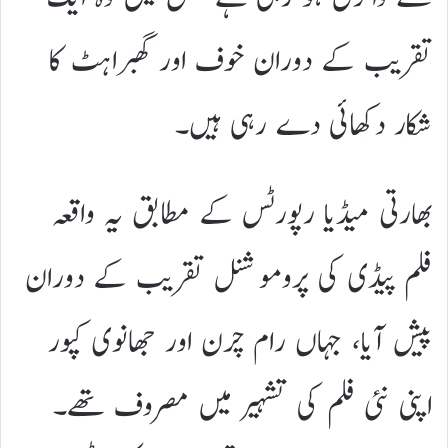
تقریب کے دوران خوف اور گھبراہٹ کا
شکار دکھائی دے رہی ہیں۔
بھارتی میڈیا رپورٹس کے مطابق یہ واقعہ
فلم پیڈی کی پروموشنل تقریب کے دوران
پیش آیا، جہاں رام چرن اور جھانوی کپور
اپنی نئی فلم کی تشہیر میں مصروف تھے۔