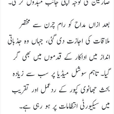
صارفین کی توجہ اپنی جانب مبذول کر لی۔
بعد ازاں مداح کو رام چرن سے مختصر
ملاقات کی اجازت دی گئی، جہاں وہ جذباتی
انداز میں اداکار کے قدموں میں بھی گر
گیا۔ تاہم سوشل میڈیا پر سب سے زیادہ
بحث جھانوی کپور کے ردعمل اور تقریب
میں سیکیورٹی انتظامات پر ہو رہی ہے۔