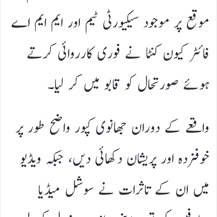
موقع پر موجود سیکیورٹی ٹیم اور ایم ایم اے
فائٹر کیون کنٹا نے فوری کارروائی کرتے
ہوئے صورتحال کو قابو میں کر لیا۔
واقعے کے دوران جھانوی کپور واضح طور پر
خوفزدہ اور پریشان دکھائی دیں، جبکہ ویڈیو
میں ان کے تاثرات نے سوشل میڈیا