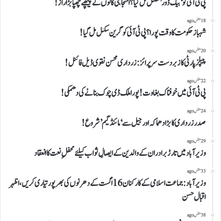
پی ٹی آئی کو ‘بیک ڈور’ سگنل مل گیا؟احتجاجی کالوں کے پیچھے چھپا بڑا راز!
18 منٹس ago
​شہباز حکومت کا وقت پورا؟​پی ٹی آئی کو گرین سگنل مل گیا!
20 منٹس ago
پیپلز پارٹی کا زبردست سرپرائز:زرداری محسن نقوی ڈیل فائنل!
22 منٹس ago
پی ٹی آئی میں خوفناک بغاوت! پورا ملک ڈی چوک بنانے کی دھمکی!
24 منٹس ago
​صدر زرداری کا بڑا دھماکہ اور جیل سے ‘مائنڈ گیم’ شروع!
29 منٹس ago
وزیرآباد میں تارڑ برادران کے والدین کے ایصالِ ثواب کیلئے محفلِ نعت کا انعقاد
33 منٹس ago
وزیرآباد:جماعت اسلامی کے کارکنان16 اگست کے دھرنوں کی بھرپور تیاری کریں، اظہر
اقبال حسن
38 منٹس ago