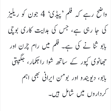
واضح رہے کہ فلم ’پیڈی‘ 4 جون کو ریلیز
کی جا رہی ہے، جس کی ہدایت کاری بوچی
بابو ثنا نے کی ہے۔ فلم میں رام چرن اور
جھانوی کپور کے ساتھ شوا راجکمار، جگپتی
بابو، دیویندو اور بومن ایرانی بھی اہم
کرداروں میں شامل ہیں۔