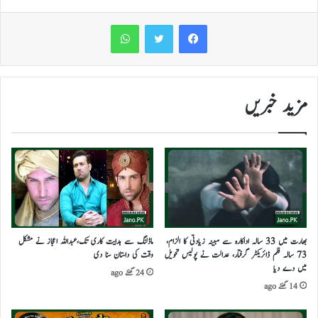
WhatsApp
مزید خبریں
بھارت میں 33 سالہ اداکارہ سے مبینہ زیادتی کا الزام،
ماڈلنگ سے ہدایت کاری تک،عبداللہ اعجاز نے مشکل
73 سالہ فلم ڈائریکٹر گرفتار، عدالت نے پولیس تحویل
وقت کی داستان سنا دی
میں دے دیا
24 گھنٹے ago
14 گھنٹے ago