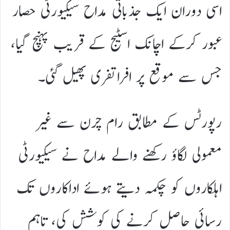
اسی دوران ایک جذباتی مداح سیکیورٹی حصار
عبور کرکے اچانک اسٹیج کے قریب پہنچ گیا،
جس سے موقع پر افراتفری پھیل گئی۔
رپورٹس کے مطابق رام چرن سے غیر
معمولی لگاؤ رکھنے والے مداح نے سیکیورٹی
اہلکاروں کو چکمہ دیتے ہوئے اداکاروں تک
رسائی حاصل کرنے کی کوشش کی، تاہم