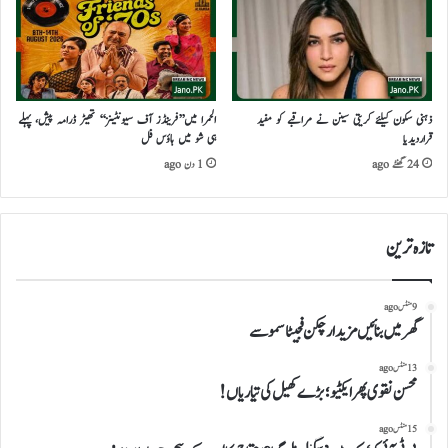
ذہنی سکون کیلئے کریتی سینن نے مراقبے کو مفید
الحمرا میں’’فرینڈز آف سیونٹینز‘‘ تھیٹر ڈرامہ پیش، پہلے
قراردیدیا
ہی شو میں ہاؤس فل
24 گھنٹے ago
1 دن ago
تازہ ترین
9 منٹس ago
گھرمیں بنائیں مزیدار چکن فجیٹا سموسے
13 منٹس ago
محسن نقوی پھر ایکٹیو؛ بڑے کھیل کی تیاریاں!
15 منٹس ago