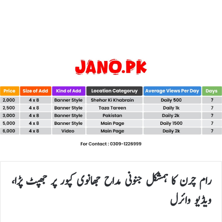
رام چرن کا ہمشکل جنونی مداح جھانوی کپور پر جھپٹ پڑا،
ویڈیو وائرل