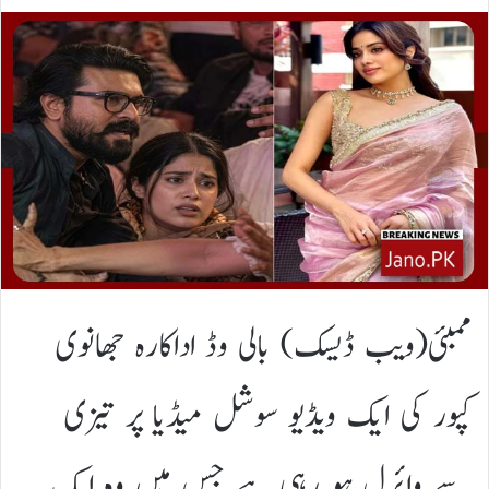
ممبئی(ویب ڈیسک) بالی وڈ اداکارہ جھانوی
کپور کی ایک ویڈیو سوشل میڈیا پر تیزی
سے وائرل ہو رہی ہے جس میں وہ ایک