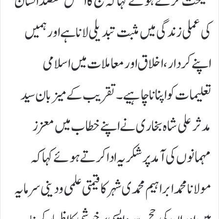
نصیحت کرتے ہوئے کہا کہ حج کا اصل مقصد انسان
کی عملی زندگی میں مثبت تبدیلی لانا ہے اور ہمیں
اپنے کردار، اخلاق اور معاملات میں اسلامی
تعلیمات کو اپنانا چاہیے۔تقریب کے میزبان سید
مدثر علی شاہ بخاری نے اپنے خطاب میں معزز
مہمانوں کی آمد پر شکریہ ادا کرتے ہوئے کہا کہ
مولانا محمد ابراہیم محمدی شہر کا قیمتی علمی و دینی سرمایہ