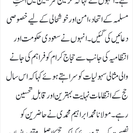
ہے۔ انہوں نے کہا کہ حرمین شریفین میں امتِ
مسلمہ کے اتحاد، امن اور خوشحالی کے لیے خصوصی
دعائیں کی گئیں۔ انہوں نے سعودی حکومت اور
انتظامیہ کی جانب سے حجاج کرام کو فراہم کی جانے
والی مثالی سہولیات کو سراہتے ہوئے کہا کہ اس سال
حج کے انتظامات نہایت بہترین اور قابلِ تحسین
رہے۔مولانا محمد ابراہیم محمدی نے حاضرین کو