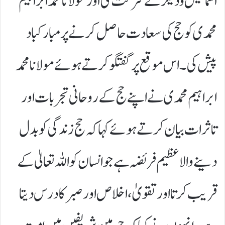
اسماعیل و دیگر نے شرکت کی اور مولانا محمد ابراہیم
محمدی کو حج کی سعادت حاصل کرنے پر مبارکباد
پیش کی۔اس موقع پر گفتگو کرتے ہوئے مولانا محمد
ابراہیم محمدی نے اپنے حج کے روحانی تجربات اور
تاثرات بیان کرتے ہوئے کہا کہ حج زندگی کو بدل
دینے والا عظیم فریضہ ہے جو انسان کو اللہ تعالیٰ کے
قریب کرتا اور تقویٰ، اخلاص اور صبر کا درس دیتا