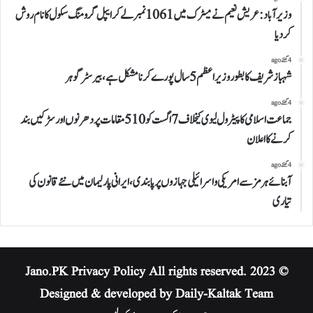
وزیرآباد:عریش نعیم نے میٹرک میں 1061نمبرلے کر ایپل گرومنگ سکول کا نام روش
کردیا
4 گھنٹے ago
شہباز شریف کا بطور وزیراعظم 5 سال پورے کرنا مشکل ہے،بیرسٹر گوہر
4 گھنٹے ago
جماعت اسلامی کا پیٹرول لیوی کیخلاف 7 اگست کو 510 مقامات پر دھرنوں اور سڑکیں بند
کرنے کا اعلان
4 گھنٹے ago
آبنائے ہرمز سے امریکی و اسرائیلی جہازوں پر پابندی،ایرانی پارلیمان میں نئے قانون کی
تیاری
Privacy Policy
All rights reserved.
© 2023 Jano.PK
Designed & developed by Daily-Kaltak Team