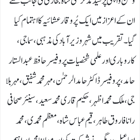
وطن واپسی پر سید مدثر علی شاہ بخاری کی جانب سے
ان کے اعزاز میں ایک پُروقار عشائیہ کا اہتمام کیا
گیا۔ تقریب میں شہر وزیر آباد کی مذہبی، سماجی،
کاروباری اور علمی شخصیات پروفیسر حافظ عبد الستار
حامد، پروفیسر ڈاکٹر حامد الرحمٰن ،مہر محمد شفیق، مہر بلا
جی،ملک محمد اظہر ،حکیم قاری محمد سعید ،سینئر صحافی
رانا فاروق طاہر ،قیم عباس شاہ،معظم محمدی، محمد