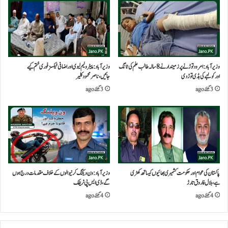
وزیرآباد:امرود توڑنے پر زمیندار نے 8 سالہ طالب علم کی ٹانگ
وزیرآباد:پیٹرولیم لیوی اوراضافی ٹیکسز فوری ختم کیے
اور کولہے کی ہڈی توڑ دی
جائیں،ناصر محمود کلیر
3 گھنٹے ago
3 گھنٹے ago
پاکستان کی عوام اور حکومت کشمیری بھائیوں کیساتھ کھڑی
وزیرآباد:ون ویلنگ کرنیوالوں کے خلاف مقدمات درج ہوں
ہے،بلال فاروق تارڑ
گے،ڈی ایس پی ٹریفک
4 گھنٹے ago
4 گھنٹے ago