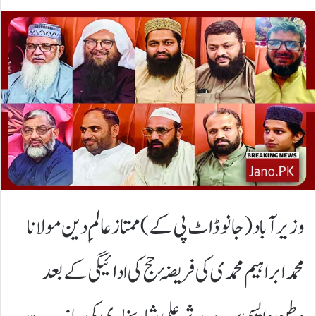
وزیر آباد(جانوڈاٹ پی کے) ممتاز عالمِ دین مولانا
محمد ابراہیم محمدی کی فریضۂ حج کی ادائیگی کے بعد