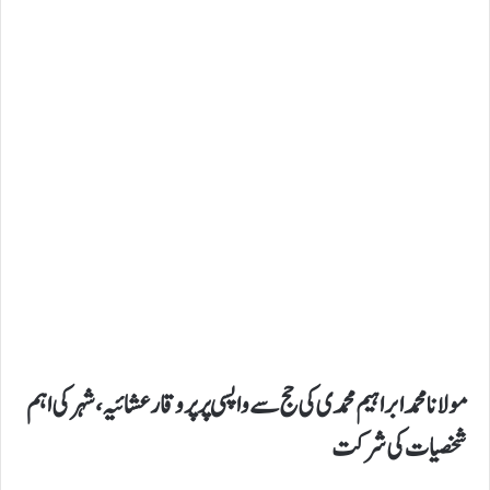
مولانا محمد ابراہیم محمدی کی حج سے واپسی پر پروقارعشائیہ،شہر کی اہم
شخصیات کی شرکت