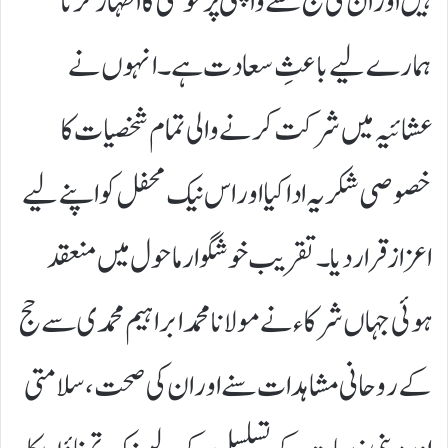
ہیں اور ان کی حج سے واپسی پر خوشی کا اظہار کرنا
ہمارے لیے باعثِ سعادت ہے۔ انہوں نے
عشائیہ میں شرکت کرنے والی تمام شخصیات کا
خصوصی شکریہ ادا کیا اور اس نیک محفل کو اپنے لیے
اعزاز قرار دیا۔تقریب خوشگوار ماحول میں منعقد
ہوئی جہاں شرکاء نے مولانا محمد ابراہیم محمدی سے حج
کے روحانی مشاہدات سنے اور ان کی صحت، سلامتی