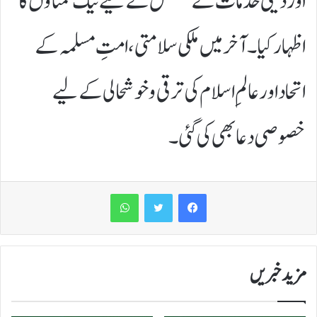
اور دینی خدمات کے تسلسل کے لیے نیک تمناؤں کا
اظہار کیا۔ آخر میں ملکی سلامتی، امتِ مسلمہ کے
اتحاد اور عالمِ اسلام کی ترقی و خوشحالی کے لیے
خصوصی دعا بھی کی گئی۔
WhatsApp
مزید خبریں