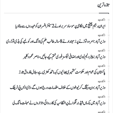
تازہ ترین
3 گھنٹے ago
ایران رجیم چینج میں ناکامی پر موساد سربراہ نے 2 سینئر افسران کو عہدوں سے ہٹا دیا
3 گھنٹے ago
وزیرآباد:امرود توڑنے پر زمیندار نے 8 سالہ طالب علم کی ٹانگ اور کولہے کی ہڈی توڑ دی
3 گھنٹے ago
وزیرآباد:پیٹرولیم لیوی اوراضافی ٹیکسز فوری ختم کیے جائیں،ناصر محمود کلیر
4 گھنٹے ago
پاکستان کی عوام اور حکومت کشمیری بھائیوں کیساتھ کھڑی ہے،بلال فاروق تارڑ
4 گھنٹے ago
وزیرآباد:ون ویلنگ کرنیوالوں کے خلاف مقدمات درج ہوں گے،ڈی ایس پی ٹریفک
4 گھنٹے ago
وزیرآباد میں یکساں شیڈ نہ لگوانے پر انتظامیہ کی کارروائی،تاجروں نے مہلت مانگ لی
4 گھنٹے ago