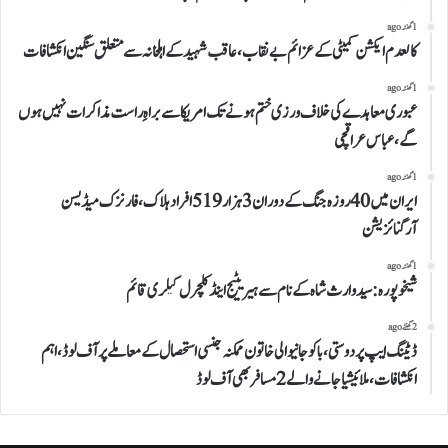
1 گھنٹہ ago
کالعدم ایکشن کمیٹی کے عزائم بے نقاب، عاقب شہید کے اہلخانہ سے متعلق سنگین انکشافات
1 گھنٹہ ago
عبوری معاہدے کی خلاف ورزی ختم ہونے تک امریکا سے براہِ راست مذاکرات نہیں ہوں
گے، عباس عراقچی
1 گھنٹہ ago
ایران میں 40 روزہ جنگ کے دوران 3 ہزار 519 افراد ہلاک، فارنزک میڈیسن
آرگنائزیشن
1 گھنٹہ ago
شیخوپورہ: سید وارث شاہ کے نام سے ہیریٹیج اینڈ کلچرل گیلری قائم
2 گھنٹے ago
ڈیٹنگ ایپ پر دوستی، باکو جانیوالی خاتون ممکنہ جنسی استحصال کے معاملے پر آف لوڈ، اہم
انکشافات، ملائیشیا جانے والے 2مسافر بھی آف لوڈ