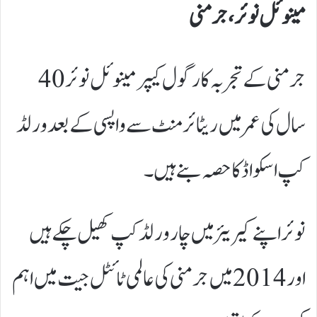
مینوئل نوئر، جرمنی
جرمنی کے تجربہ کار گول کیپر مینوئل نوئر 40
سال کی عمر میں ریٹائرمنٹ سے واپسی کے بعد ورلڈ
کپ اسکواڈ کا حصہ بنے ہیں۔
نوئر اپنے کیریئر میں چار ورلڈ کپ کھیل چکے ہیں
اور 2014 میں جرمنی کی عالمی ٹائٹل جیت میں اہم