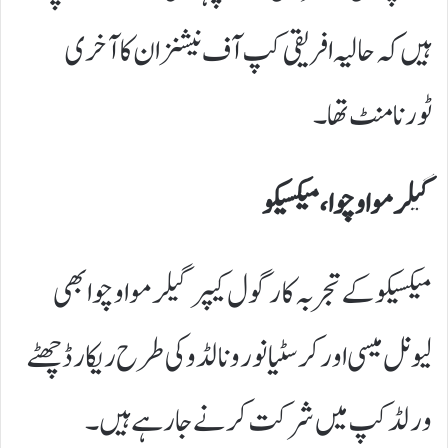
ہیں کہ حالیہ افریقی کپ آف نیشنز ان کا آخری
ٹورنامنٹ تھا۔
گیلرمو اوچوا، میکسیکو
میکسیکو کے تجربہ کار گول کیپر گیلرمو اوچوا بھی
لیونل میسی اور کرسٹیانو رونالڈو کی طرح ریکارڈ چھٹے
ورلڈ کپ میں شرکت کرنے جا رہے ہیں۔