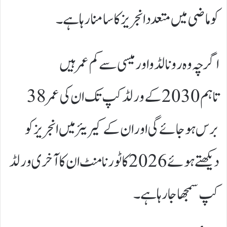
کو ماضی میں متعدد انجریز کا سامنا رہا ہے۔
اگرچہ وہ رونالڈو اور میسی سے کم عمر ہیں
تاہم 2030 کے ورلڈ کپ تک ان کی عمر 38
برس ہو جائے گی اور ان کے کیریئر میں انجریز کو
دیکھتے ہوئے 2026 کا ٹورنامنٹ ان کا آخری ورلڈ
کپ سمجھا جا رہا ہے۔