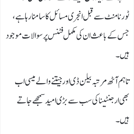
ٹورنامنٹ سے قبل انجری مسائل کا سامنا رہا ہے،
جس کے باعث ان کی مکمل فٹنس پر سوالات موجود
ہیں۔
تاہم آٹھ مرتبہ بیلن ڈی اور جیتنے والے میسی اب
بھی ارجنٹینا کی سب سے بڑی امید سمجھے جاتے
ہیں۔