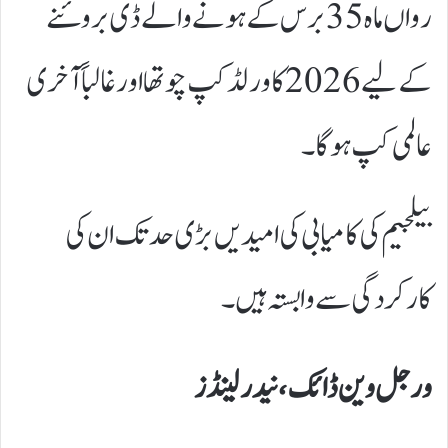
رواں ماہ 35 برس کے ہونے والے ڈی بروئنے
کے لیے 2026 کا ورلڈ کپ چوتھا اور غالباً آخری
عالمی کپ ہوگا۔
بیلجیم کی کامیابی کی امیدیں بڑی حد تک ان کی
کارکردگی سے وابستہ ہیں۔
ورجل وین ڈائک، نیدرلینڈز