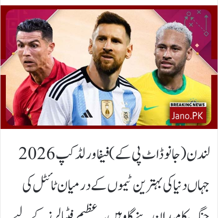
لندن(جانوڈاٹ پی کے)فیفا ورلڈ کپ 2026
جہاں دنیا کی بہترین ٹیموں کے درمیان ٹائٹل کی
جنگ کا میدان بنے گا وہیں یہ عظیم فٹبالرز کے لیے