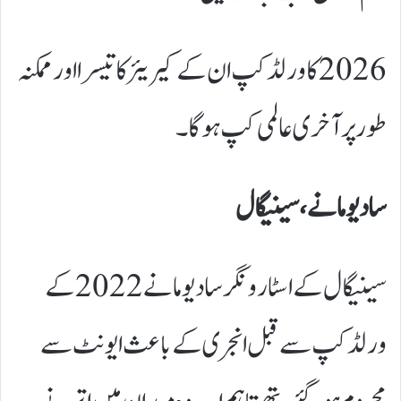
2026 کا ورلڈ کپ ان کے کیریئر کا تیسرا اور ممکنہ
طور پر آخری عالمی کپ ہوگا۔
سادیو مانے، سینیگال
سینیگال کے اسٹار ونگر سادیو مانے 2022 کے
ورلڈ کپ سے قبل انجری کے باعث ایونٹ سے