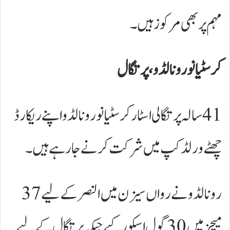
مہم پر بھی مرکوز ہیں۔
کرسٹیانو رونالڈو، پرتگال
41 سالہ پرتگالی اسٹار کرسٹیانو رونالڈو اپنے ریکارڈ
چھٹے ورلڈ کپ میں شرکت کرنے جا رہے ہیں۔
رونالڈو نے رواں سیزن میں النصر کے لیے 37
میچز میں 30 گول اسکور کیے جبکہ پرتگال کے لیے