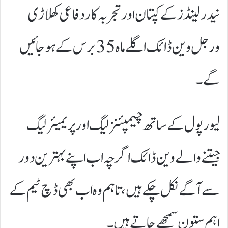
نیدرلینڈز کے کپتان اور تجربہ کار دفاعی کھلاڑی
ورجل وین ڈائک اگلے ماہ 35 برس کے ہو جائیں
گے۔
لیورپول کے ساتھ چیمپئنز لیگ اور پریمیئر لیگ
جیتنے والے وین ڈائک اگرچہ اب اپنے بہترین دور
سے آگے نکل چکے ہیں، تاہم وہ اب بھی ڈچ ٹیم کے
اہم ستون سمجھے جاتے ہیں۔