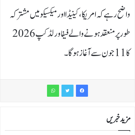
واضح رہے کہ امریکا، کینیڈا اور میکسیکو میں مشترکہ
طور پر منعقد ہونے والے فیفا ورلڈ کپ 2026
کا 11 جون سے آغاز ہوگا۔
WhatsApp
مزید خبریں