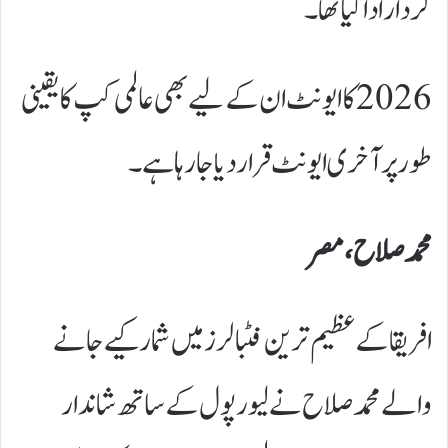
کردار ادا کیا تھا۔
2026 کا ایونٹ ان کے لیے بھی عالمی کپ کا یقینی
طور پر آخری ایونٹ قرار دیا جا رہا ہے۔
محمد صلاح، مصر
افریقا کے عظیم ترین فٹبالرز میں شمار کیے جانے
والے محمد صلاح نے لیورپول کے ساتھ شاندار