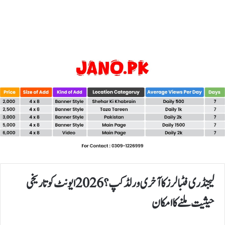
لیجنڈری فٹبالرز کا آخری ورلڈ کپ؟ 2026 ایونٹ کو تاریخی
حیثیت ملنے کا امکان