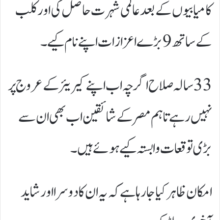
کامیابیوں کے بعد عالمی شہرت حاصل کی اور کلب
کے ساتھ 9 بڑے اعزازات اپنے نام کیے۔
33 سالہ صلاح اگرچہ اب اپنے کیریئر کے عروج پر
نہیں رہے تاہم مصر کے شائقین اب بھی ان سے
بڑی توقعات وابستہ کیے ہوئے ہیں۔
امکان ظاہر کیا جا رہا ہے کہ یہ ان کا دوسرا اور شاید