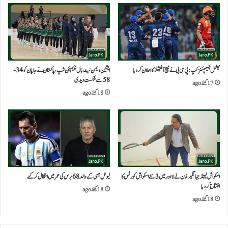
نیشنل چیمپئنز کپ: پی سی بی نے میچ آفیشلز کا اعلان کر دیا
ایشین ویمن نیٹ بال چیمپئن شپ،پاکستان نے جاپان کو 34-
58 سے شکست دیدی
17 گھنٹے ago
18 گھنٹے ago
اسکواش لیجنڈ جہانگیر خان نے لاہور میں 3 نئے اسکواش کورٹس کا
لیونل میسی کے والد 68 برس کی عمر میں انتقال کرگئے
افتتاح کردیا
18 گھنٹے ago
18 گھنٹے ago