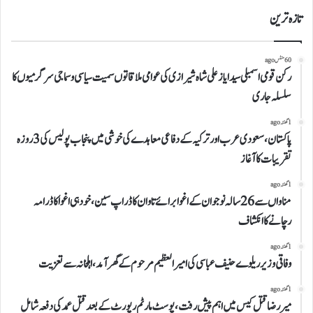
تازہ ترین
60 منٹس ago
رکن قومی اسمبلی سید ایاز علی شاہ شیرازی کی عوامی ملاقاتوں سمیت سیاسی و سماجی سرگرمیوں کا
سلسلہ جاری
1 گھنٹہ ago
پاکستان، سعودی عرب اور ترکیہ کے دفاعی معاہدے کی خوشی میں پنجاب پولیس کی 3 روزہ
تقریبات کا آغاز
1 گھنٹہ ago
مناواں سے 26 سالہ نوجوان کے اغوا برائے تاوان کا ڈراپ سین، خود ہی اغوا کا ڈرامہ
رچانے کا انکشاف
1 گھنٹہ ago
وفاقی وزیر ریلوے حنیف عباسی کی امیر العظیم مرحوم کے گھر آمد، اہلخانہ سے تعزیت
1 گھنٹہ ago
میر رضا قتل کیس میں اہم پیش رفت، پوسٹ مارٹم رپورٹ کے بعد قتل عمد کی دفعہ شامل