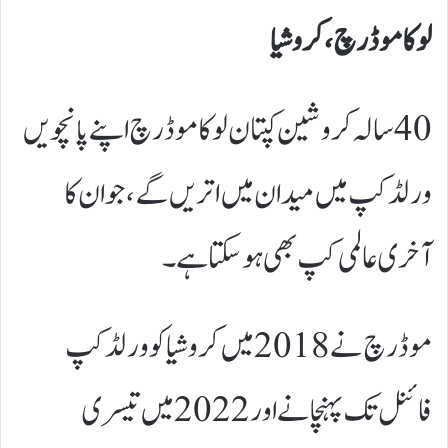
لوکا موڈرچ، کروشیا
40 سالہ کروشین کپتان لوکا موڈرچ اپنے پانچویں
ورلڈ کپ میں میدان میں اتریں گے، جو ان کا
آخری عالمی کپ بھی ہو سکتا ہے۔
موڈرچ نے 2018 میں کروشیا کو ورلڈ کپ
فائنل تک پہنچانے اور 2022 میں تیسری