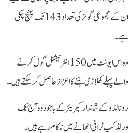
ان کے مجموعی گولز کی تعداد 143 تک پہنچ چکی
ہے۔
وہ اس ایونٹ میں 150 انٹرنیشنل گول کرنے
والے پہلے کھلاڑی بننے کا اعزاز حاصل کرسکتے ہیں۔
رونالڈو کے شاندار کیریئر کے باجود وہ آج تک
ورلڈکپ ٹرافی اٹھانے میں ناکام رہے ہیں۔