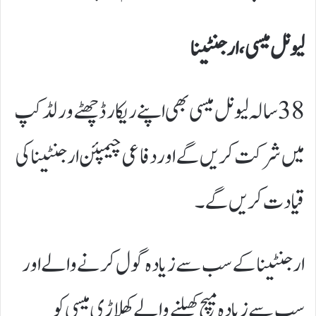
لیونل میسی، ارجنٹینا
38 سالہ لیونل میسی بھی اپنے ریکارڈ چھٹے ورلڈ کپ
میں شرکت کریں گے اور دفاعی چیمپئن ارجنٹینا کی
قیادت کریں گے۔
ارجنٹینا کے سب سے زیادہ گول کرنے والے اور
سب سے زیادہ میچ کھیلنے والے کھلاڑی میسی کو