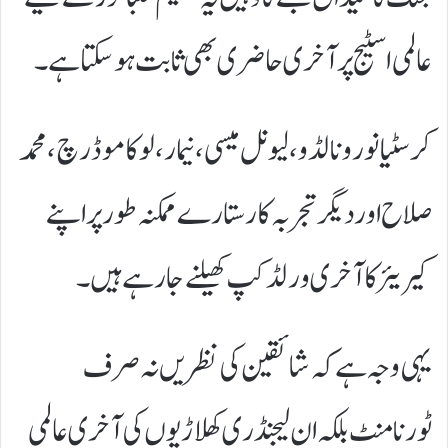
عالمی اسٹیج پر آخری حاضری بھی ثابت ہو سکتا ہے۔
کرسٹیانو رونالڈو، لیونل میسی، نیمار، لوکا موڈرچ، محمد
صلاح اور دیگر تجربہ کار ستارے ممکنہ طور پر اپنے
کیریئر کا آخری ورلڈ کپ کھیلنے جا رہے ہیں۔
یہی وجہ ہے کہ شائقین کی نظریں نہ صرف
ٹورنامنٹ بلکہ ان لیجنڈری کھلاڑیوں کی آخری عالمی