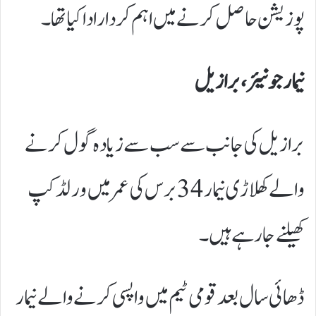
پوزیشن حاصل کرنے میں اہم کردار ادا کیا تھا۔
نیمار جونیئر، برازیل
برازیل کی جانب سے سب سے زیادہ گول کرنے
والے کھلاڑی نیمار 34 برس کی عمر میں ورلڈ کپ
کھیلنے جا رہے ہیں۔
ڈھائی سال بعد قومی ٹیم میں واپسی کرنے والے نیمار