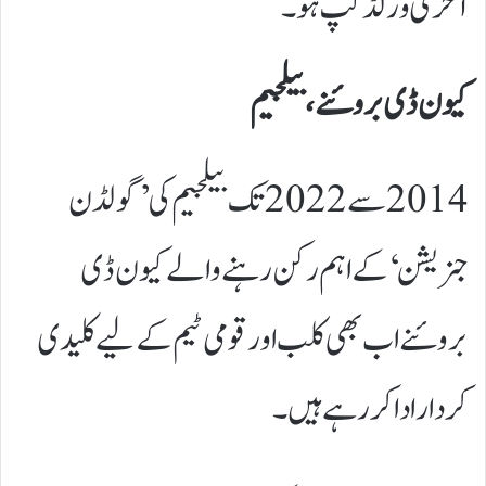
آخری ورلڈ کپ ہو۔
کیون ڈی بروئنے، بیلجیم
2014 سے 2022 تک بیلجیم کی ’گولڈن
جنریشن‘ کے اہم رکن رہنے والے کیون ڈی
بروئنے اب بھی کلب اور قومی ٹیم کے لیے کلیدی
کردار ادا کر رہے ہیں۔