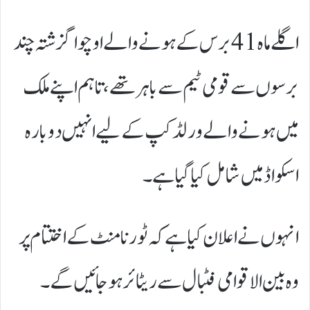
اگلے ماہ 41 برس کے ہونے والے اوچوا گزشتہ چند
برسوں سے قومی ٹیم سے باہر تھے، تاہم اپنے ملک
میں ہونے والے ورلڈ کپ کے لیے انہیں دوبارہ
اسکواڈ میں شامل کیا گیا ہے۔
انہوں نے اعلان کیا ہے کہ ٹورنامنٹ کے اختتام پر
وہ بین الاقوامی فٹبال سے ریٹائر ہو جائیں گے۔