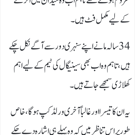
محروم ہو گئے تھے تاہم اب وہ میدان میں اترنے
کے لیے مکمل فٹ ہیں۔
34 سالہ مانے اپنے سنہری دور سے آگے نکل چکے
ہیں، تاہم وہ اب بھی سینیگال کی ٹیم کے لیے اہم
کھلاڑی سمجھے جاتے ہیں۔
یہ ان کا تیسرا اور غالباً آخری ورلڈ کپ ہوگا، خاص
طور پر اس تناظر میں کہ وہ پہلے ہی اشارہ دے چکے