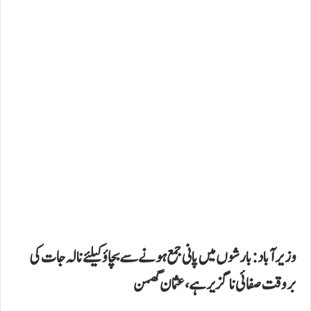
وزیرآباد:بارشوں میں پانی جمع ہونے سے بچاؤ کیلئے نالہ جات کی
بروقت صفائی ناگزیرہے،عثمان گھمن