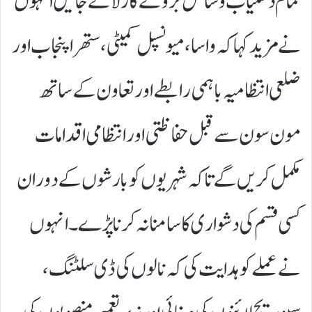
تمام دستیاب وسائل بروئے کار لائے جائیں انہوں
نے مزید کہا کہ واسا، میونسپل کمیٹی،ستھرا پنجاب اور
ضلعی انتظامیہ باہمی رابطے اور تعاون کے ساتھ
مون سون سے قبل حفاظتی اور انتظامی اقدامات
مکمل کریں گے تاکہ شہریوں کو بارشوں کے دوران
کسی قسم کی دشواری کا سامنا نہ کرنا پڑے۔ انہوں
نے عملے کو ہدایت کی کہ نالوں کی ڈی سلٹنگ،