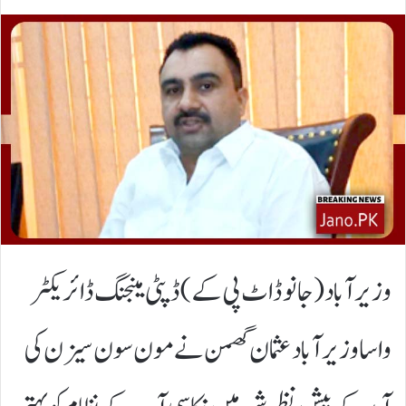
وزیرآباد(جانوڈاٹ پی کے) ڈپٹی مینجنگ ڈائریکٹر
واسا وزیرآباد عثمان گھمن نے مون سون سیزن کی