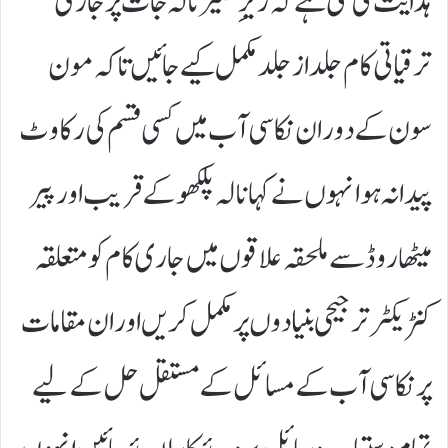
ہدایت کی گئی ہے کہ زیرِ تعمیر نالہ جات پر جاری
ترقیاتی کام جلد از جلد مکمل کیے جائیں تاکہ مون
سون کے دوران نکاسی آب میں کسی قسم کی رکاوٹ
پیدا نہ ہو انہوں نے کہا نالہ پلکھو کے قریب اور پیر
میٹھا روڈ سے ملحقہ علاقوں میں جاری کام کو متعلقہ
کنٹریکٹر ترجیحی بنیادوں پر مکمل کریں اور ان مقامات
پر نکاسی آب کے مسائل کے مستقل حل کے لیے