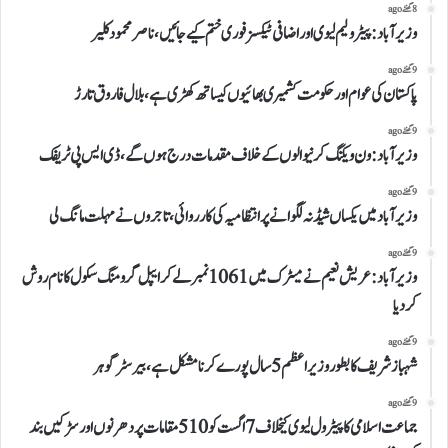
8 گھنٹے ago
وزیرآباد:پیٹرولیم لیوی اوراضافی ٹیکسز فوری ختم کیے جائیں،ناصر محمود کلیر
9 گھنٹے ago
پاکستان کی عوام اور حکومت کشمیری بھائیوں کیساتھ کھڑی ہے،بلال فاروق تارڑ
9 گھنٹے ago
وزیرآباد:ون ویلنگ کرنیوالوں کے خلاف مقدمات درج ہوں گے،ڈی ایس پی ٹریفک
9 گھنٹے ago
وزیرآباد میں یکساں شیڈ نہ لگوانے پر انتظامیہ کی کارروائی،تاجروں نے مہلت مانگ لی
9 گھنٹے ago
وزیرآباد:عریش نعیم نے میٹرک میں 1061نمبرلے کر ایپل گرومنگ سکول کا نام روش
کردیا
9 گھنٹے ago
شہباز شریف کا بطور وزیراعظم 5 سال پورے کرنا مشکل ہے،بیرسٹر گوہر
9 گھنٹے ago
جماعت اسلامی کا پیٹرول لیوی کیخلاف 7 اگست کو 510 مقامات پر دھرنوں اور سڑکیں بند