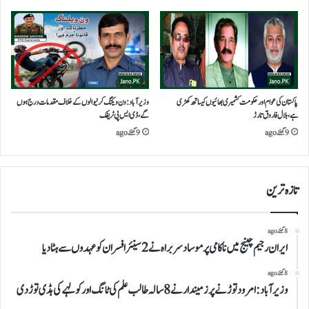
پاکستان کی عوام اور حکومت کشمیری بھائیوں کیساتھ کھڑی
وزیرآباد:ون ویلنگ کرنیوالوں کے خلاف مقدمات درج ہوں
ہے،بلال فاروق تارڑ
گے،ڈی ایس پی ٹریفک
9 گھنٹے ago
9 گھنٹے ago
تازہ ترین
8 گھنٹے ago
ایران رجیم چینج میں ناکامی پر موساد سربراہ نے 2 سینئر افسران کو عہدوں سے ہٹا دیا
8 گھنٹے ago
وزیرآباد:امرود توڑنے پر زمیندار نے 8 سالہ طالب علم کی ٹانگ اور کولہے کی ہڈی توڑ دی