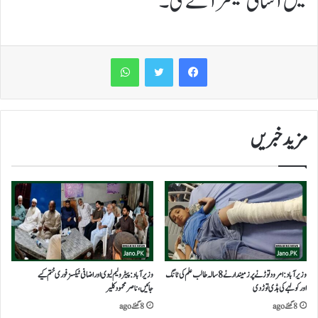
میں آسانی میسر آئے گی ۔
WhatsApp
مزید خبریں
وزیرآباد:امرود توڑنے پر زمیندار نے 8 سالہ طالب علم کی ٹانگ
وزیرآباد:پیٹرولیم لیوی اوراضافی ٹیکسز فوری ختم کیے
اور کولہے کی ہڈی توڑ دی
جائیں،ناصر محمود کلیر
8 گھنٹے ago
8 گھنٹے ago