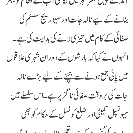
آمد کے پیش نظر شہر میں نکاسی آب کے نظام کو بہتر
بنانے کے لیے نالہ جات اور سیوریج سسٹم کی
صفائی کے کام میں تیزی لانے کی ہدایت کی ہے۔
انہوں نے کہا کہ بارشوں کے دوران شہری علاقوں
میں پانی جمع ہونے سے بچنے کے لیے بڑے نالہ
جات کی بروقت صفائی ناگزیر ہے۔ اس سلسلے میں
میونسپل کمیٹی اور ضلع کونسل کے حکام کو بھی