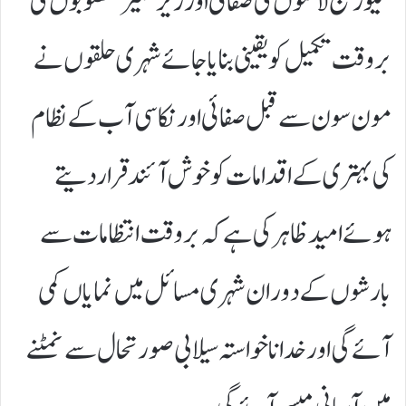
سیوریج لائنوں کی صفائی اور زیر تعمیر منصوبوں کی
بروقت تکمیل کو یقینی بنایا جائے شہری حلقوں نے
مون سون سے قبل صفائی اور نکاسی آب کے نظام
کی بہتری کے اقدامات کو خوش آئند قرار دیتے
ہوئے امید ظاہر کی ہے کہ بروقت انتظامات سے
بارشوں کے دوران شہری مسائل میں نمایاں کمی
آئے گی اور خدا ناخواستہ سیلابی صورتحال سے نمٹنے