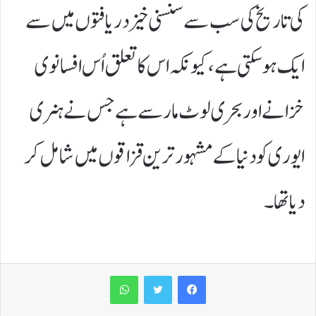
کی تاریخ کی سب سے سنسنی خیز دریافتوں میں سے
ایک ہو سکتی ہے، کیونکہ اس کا تعلق اُس افسانوی
خزانے اور بحری لوٹ مار سے ہے جس نے ہنری
ایوری کو دنیا کے مشہور ترین قزاقوں میں شامل کر
دیا تھا۔
WhatsApp