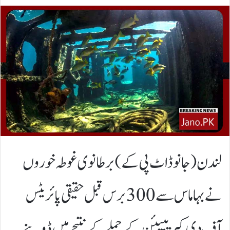
لندن(جانوڈاٹ پی کے)برطانوی غوطہ خوروں
نے بہاماس سے 300 برس قبل حقیقی پائریٹس
آف دی کیریبیئن کے حملے کے نتیجے میں ڈوبنے