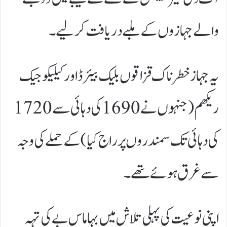
والے جہازوں کے ملبے دریافت کر لیے۔
یہ جہاز خطرناک قزاقوں بلیک بیئرڈ اور کیلیکو جیک
ریکھم (جنہوں نے 1690 کی دہائی سے 1720
کی دہائی تک سمندروں پر راج کیا) کے حملے کی وجہ
سے غرق ہوئے تھے۔
اپنی نوعیت کی پہلی تلاش میں بہاماس بے کی تہہ