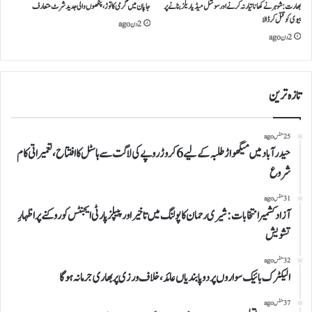
بھارت:شوہر نے کھانا تیار نہ کرنے اور سوشل میڈیا ریلز بنانے پر
جاپان میں گرمی کا توڑ، پنکھوں والی جدید شرٹ متعارف
بیوی کو قتل کرڈالا
2 دن ago
2 دن ago
تازہ ترین
25 منٹس ago
حیدرآباد میں میگھواڑ طلبہ کے لیے 6 کروڑ روپے کی لاگت سے ہاسٹل کا افتتاح، تعمیراتی کام
شروع
31 منٹس ago
آزاد کشمیر انتخابات: شیری رحمان کا پولنگ میں تاخیر اور پیپلز پارٹی ایجنٹس کو روکنے پر اظہارِ
تشویش
32 منٹس ago
الیکٹرک بائیک سواروں پر دو پابندیاں عائد، خلاف ورزی پر بھاری جرمانہ ہوگا
37 منٹس ago