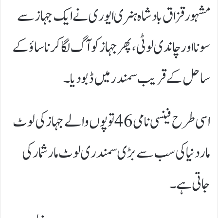
مشہور قزاق بادشاہ ہنری ایوری نے ایک جہاز سے
سونا اور چاندی لوٹی، پھر جہاز کو آگ لگا کر ناساؤ کے
ساحل کے قریب سمندر میں ڈبو دیا۔
اسی طرح فینسی نامی 46 توپوں والے جہاز کی لوٹ
مار دنیا کی سب سے بڑی سمندری لوٹ مار شمار کی
جاتی ہے۔