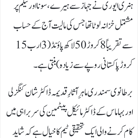
ہنری ایوری نے جہاز سے ہیرے، سونا اور نیلم پر
مشتمل خزانہ لوٹا تھا جس کی مالیت آج کے حساب
سے تقریباً 8 کروڑ 50 لاکھ پاؤنڈ (3 ارب 15
کروڑ پاکستانی روپے سے زیادہ) بنتی ہے۔
برطانوی سمندری ماہرِ آثارِ قدیمہ ڈاکٹر شان کنگزلی
اور بہاماس کے ڈاکٹر مائیکل پیٹمین کی سربراہی میں
کام کرنے والی ایک تحقیقی ٹیم کا خیال ہے کہ شاید