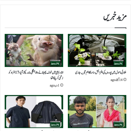
مزید خبریں
خلائی ماحول میں پودوں کی افزائش،ناسا کا اہم تجربہ جاری
انڈونیشیا میں خوف پھیلانے والا جنگلی بندر پکڑا گیا، 17 افراد کو
زخمی کرچکا تھا
14 گھنٹے ago
1 دن ago