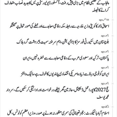
پنجاب کے تعلیمی نظام میں بڑی پیش رفت، آکسفورڈ یونیورسٹی پریس کا جدید نصاب متعارف
کرانے کا فیصلہ
44 منٹس ago
اسحاق ڈار کا کویتی وزیر خارجہ سے رابطہ، مکہ دفاعی معاہدے اور خطے کی صورتحال پر گفتگو
1 گھنٹہ ago
بلوچستان میں سکیورٹی فورسز کا بڑا آپریشن، اہم سرغنہ سمیت 5 دہشت گرد ہلاک
1 گھنٹہ ago
پاکستان، ترکیہ اور سعودی عرب کے دفاعی معاہدے سے خطرہ نہیں، ایران
1 گھنٹہ ago
ایران کو فوجی دباؤ سے زیادہ امریکی اقتصادی پابندیوں کا خوف ہے، مائیک والٹز
1 گھنٹہ ago
حج 2027 کا پورا عمل ڈیجیٹل، عازمین گھر بیٹھے درخواست اور ادائیگی کر سکیں گے، سردار
محمد یوسف
2 گھنٹے ago
اسلام آباد ہائیکورٹ: ججز تعیناتی کی سمری منظور نہ ہونے پر صدر، وزیراعظم کو نوٹس، کل