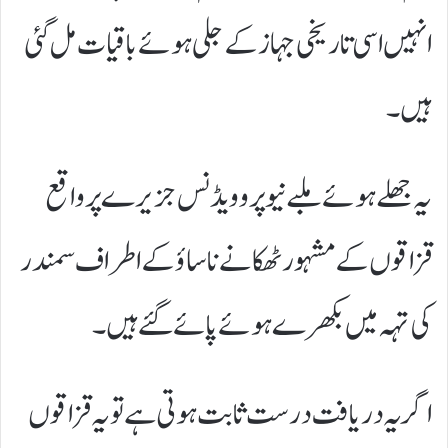
انہیں اسی تاریخی جہاز کے جلی ہوئے باقیات مل گئی
ہیں۔
یہ جھلے ہوئے ملبے نیو پروویڈنس جزیرے پر واقع
قزاقوں کے مشہور ٹھکانے ناساؤ کے اطراف سمندر
کی تہہ میں بکھرے ہوئے پائے گئے ہیں۔
اگر یہ دریافت درست ثابت ہوتی ہے تو یہ قزاقوں