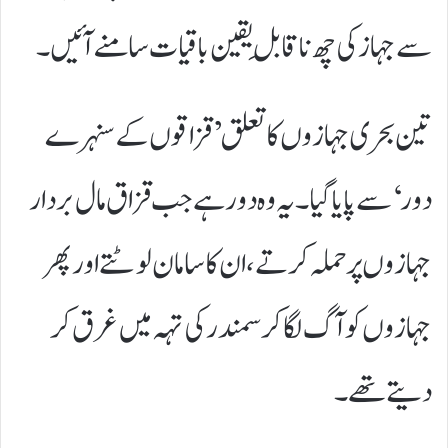
سے جہاز کی چھ ناقابلِ یقین باقیات سامنے آئیں۔
تین بحری جہازوں کا تعلق ’قزاقوں کے سنہرے
دور‘ سے پایا گیا۔ یہ وہ دور ہے جب قزاق مال بردار
جہازوں پر حملہ کرتے، ان کا سامان لوٹتے اور پھر
جہازوں کو آگ لگا کر سمندر کی تہہ میں غرق کر
دیتے تھے۔