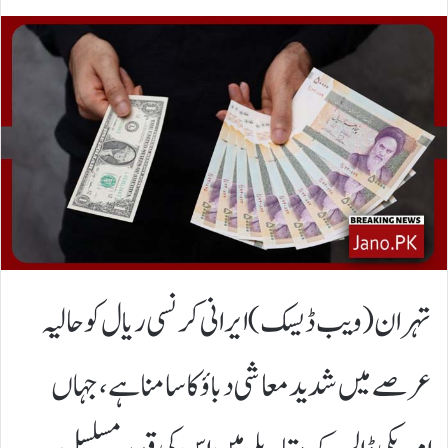
تہران(ویب ڈیسک) ایرانی کرنسی ریال کو حالیہ
عرصے میں شدید معاشی دباؤ کا سامنا ہے، جہاں