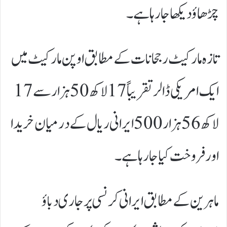
چڑھاؤ دیکھا جا رہا ہے۔
تازہ مارکیٹ رجحانات کے مطابق اوپن مارکیٹ میں
ایک امریکی ڈالر تقریباً 17 لاکھ 50 ہزار سے 17
لاکھ 56 ہزار 500 ایرانی ریال کے درمیان خریدا
اور فروخت کیا جا رہا ہے۔
ماہرین کے مطابق ایرانی کرنسی پر جاری دباؤ