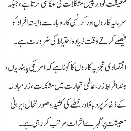
معیشت کو درپیش مشکلات کی عکاسی کرتا ہے، جبکہ
سرمایہ کاروں اور کرنسی کاروبار سے وابستہ افراد کو
فیصلے کرتے وقت زیادہ احتیاط کی ضرورت ہے۔
اقتصادی تجزیہ کاروں کا کہنا ہے کہ امریکی پابندیاں،
بلند افراطِ زر، عالمی تجارت میں مشکلات، زرمبادلہ
کے ذخائر پر دباؤ اور خطے کی کشیدہ صورتحال ایرانی
معیشت پر گہرے اثرات مرتب کر رہی ہے۔