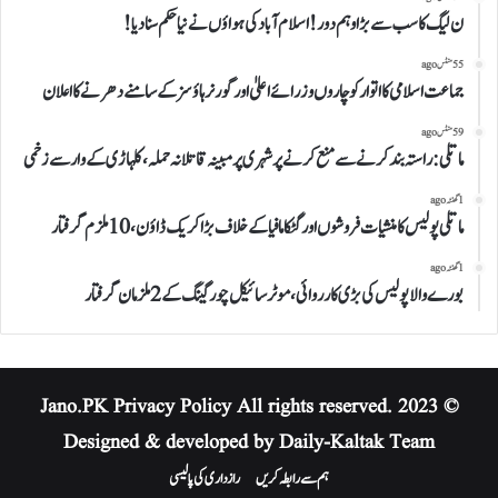
ن لیگ کاسب سے بڑاوہم دور!اسلام آباد کی ہواؤں نے نیا حکم سنا دیا!
55 منٹس ago
جماعت اسلامی کااتوارکوچاروں وزرائے اعلیٰ اور گورنر ہاؤسز کے سامنے دھرنے کا اعلان
59 منٹس ago
ماتلی: راستہ بند کرنے سے منع کرنے پر شہری پر مبینہ قاتلانہ حملہ، کلہاڑی کے وار سے زخمی
1 گھنٹہ ago
ماتلی پولیس کا منشیات فروشوں اور گٹکا مافیا کے خلاف بڑاکریک ڈاؤن،10ملزم گرفتار
1 گھنٹہ ago
بورے والا پولیس کی بڑی کارروائی، موٹر سائیکل چور گینگ کے 2 ملزمان گرفتار
Privacy Policy
All rights reserved.
© 2023 Jano.PK
Designed & developed by Daily-Kaltak Team
ہم سے رابطہ کریں
رازداری کی پالیسی