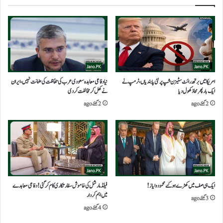
امریکا میں برتھ رائٹ سٹیزن شپ پر نئی پابندیاں، ٹرمپ نے
نیادفاعی معاہدہ سعودی عرب کی حفاظت کی ضمانت نہیں،ایران
ایک بار پھر محاذ کھول دیا
نے کھل کرمخالفت کردی
2 گھنٹے ago
2 گھنٹے ago
ایک ہی صف میں کھڑے ہوگئے محمود و ایاز!
فیلڈمارشل کی خاموش سفارتکاری کام کر گئی!دفاعی معاہدے
میں اہم کردار
3 گھنٹے ago
4 گھنٹے ago