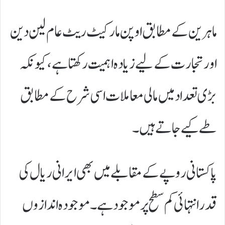
ماہرین کے مطابق اوپن مارکیٹ ریٹ عام لین دین
اور تجارت کے لیے زیادہ اہمیت رکھتا ہے، کیونکہ
بڑی تعداد میں مالی معاملات اسی شرح کے مطابق
طے کیے جاتے ہیں۔
پاکستانی روپے کے مقابلے میں بھی ایرانی ریال کی
قدر انتہائی کم سطح پر موجود ہے۔ موجودہ اندازوں