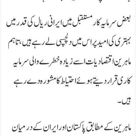
بعض سرمایہ کار مستقبل میں ایرانی ریال کی قدر میں
بہتری کی امید پر اس میں دلچسپی لے رہے ہیں، تاہم
ماہرین اقتصادیات اسے زیادہ خطرے والی سرمایہ
کاری قرار دیتے ہوئے احتیاط کا مشورہ دے رہے
ہیں۔
ماہرین کے مطابق پاکستان اور ایران کے درمیان