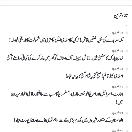
تازہ ترین
32 منٹس ago
مکہ معاہدے کی خفیہ شقیں فاش!ترکیہ کا اسلامی ایٹمی چھتری میں شمولیت کا تاریخی فیصلہ!
35 منٹس ago
زمان پارک کا سنسنی خیز راز فاش!چیف آف اسٹاف کو گھر میں بند کرنے کی کہانی سامنے آ گئی
38 منٹس ago
اسلامی نیٹو قائم!صبح گئی یاشام گئی کا بیانیہ تباہ!
41 منٹس ago
بھارت،اسرائیل اور امریکاکو سکتہ طاری،مسلم دنیا کاسب سے طاقتور دفاعی اتحاد میدان
میں!
43 منٹس ago
افغانستان کے متعدد شہروں میں یکدم بڑی بغاوت،اہم فوجی اڈے اور ایئرپورٹ تباہ!
51 منٹس ago