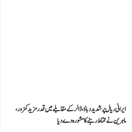
ایرانی ریال پر شدید دباؤ، ڈالر کے مقابلے میں قدر مزید کمزور،
ماہرین نے محتاط رہنے کا مشورہ دے دیا