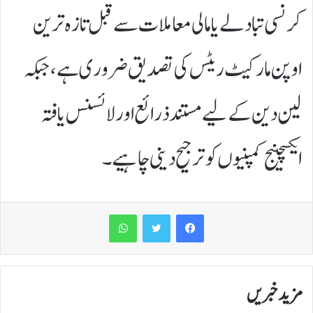
کرنسی تبادلے یا مالی معاملات سے قبل تازہ ترین
اوپن مارکیٹ ریٹس کی تصدیق ضروری ہے، جبکہ
لین دین کے لیے مستند ذرائع اور لائسنس یافتہ
ایکسچینج کمپنیوں کو ترجیح دینی چاہیے۔
WhatsApp
مزید خبریں