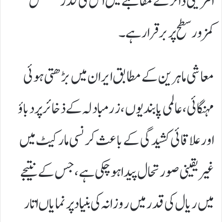
امریکی ڈالر کے مقابلے میں اس کی قدر مسلسل
کمزور سطح پر برقرار ہے۔
معاشی ماہرین کے مطابق ایران میں بڑھتی ہوئی
مہنگائی، عالمی پابندیوں، زرمبادلہ کے ذخائر پر دباؤ
اور علاقائی کشیدگی کے باعث کرنسی مارکیٹ میں
غیر یقینی صورتحال پیدا ہو چکی ہے، جس کے نتیجے
میں ریال کی قدر میں روزانہ کی بنیاد پر نمایاں اتار