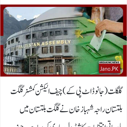
گلگلت(جانوڈاٹ پی کے)چیف الیکشن کمشنر گلگت
بلتستان راجہ شہباز خان نے گلگت بلتستان میں