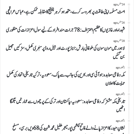
24 منٹس ago
امت مسلمہ اپنی طاقت پر بھروسہ کرے، متحد ہو کر ہر چیلنج کا مقابلہ ممکن ہے، عباس عراقچی
26 منٹس ago
شہداء اور غازیوں کا عظیم اعتراف: 78 جرات مند افراد کے لیے سول اعزازات کی منظوری
28 منٹس ago
لاہور میں مون سون کی طوفانی بارش: ایئرپورٹ اور جیل روڈ پر سنچری مکمل، سڑکیں جھیل
بن گئیں
1 گھنٹہ ago
مکہ دفاعی معاہدہ: او آئی سی اور بحرین کی جانب سے پاک، سعودیہ، ترکیہ تاریخی اتحاد کی مکمل
حمایت کا اعلان
1 گھنٹہ ago
تاریخی مکہ مشترکہ دفاعی معاہدہ: سعودیہ، پاکستان اور ترکی کے پرچموں سے عمارتیں جگمگا
اٹھیں
1 گھنٹہ ago
نشانِ حیدر کا اعزاز پانے والے فاتح لکشمی پور میجر طفیل محمد شہید کی 68ویں برسی، مسلح