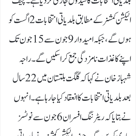
بلدیاتی انتخابات کا شیڈول جاری کر دیا ہے۔چیف
الیکشن کمشنر کے مطابق بلدیاتی انتخابات 2 اگست کو
ہوں گے، جبکہ امیدوار 9 جون سے 15 جون تک
اپنے کاغذات نامزدگی جمع کرا سکیں گے۔راجہ
شہباز خان نے کہا کہ گلگت بلتستان میں 22 سال
بعد بلدیاتی انتخابات کا انعقاد کیا جا رہا ہے۔ انہوں
نے بتایا کہ ریٹرننگ افسران 6 جون سے نوٹسز