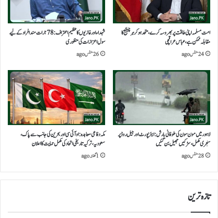
امت مسلمہ اپنی طاقت پر بھروسہ کرے، متحد ہو کر ہر چیلنج کا
شہداء اور غازیوں کا عظیم اعتراف: 78 جرات مند افراد کے لیے
مقابلہ ممکن ہے، عباس عراقچی
سول اعزازات کی منظوری
24 منٹس ago
26 منٹس ago
لاہور میں مون سون کی طوفانی بارش: ایئرپورٹ اور جیل روڈ پر
مکہ دفاعی معاہدہ: او آئی سی اور بحرین کی جانب سے پاک،
سنچری مکمل، سڑکیں جھیل بن گئیں
سعودیہ، ترکیہ تاریخی اتحاد کی مکمل حمایت کا اعلان
28 منٹس ago
1 گھنٹہ ago
تازہ ترین