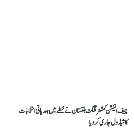
چیف الیکشن کمشنرگلگت بلتستان نےخطے میں بلدیاتی انتخابات
کاشیڈول جاری کردیا