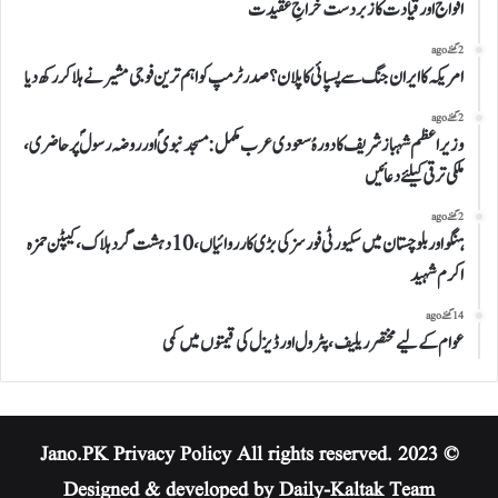
افواج اور قیادت کا زبردست خراجِ عقیدت
2 گھنٹے ago
امریکہ کا ایران جنگ سے پسپائی کا پلان؟ صدر ٹرمپ کو اہم ترین فوجی مشیر نے ہلا کر رکھ دیا
2 گھنٹے ago
وزیراعظم شہباز شریف کا دورہُ سعودی عرب مکمل:مسجد نبویؐ اور روضہ رسولؐ پر حاضری،
ملکی ترقی کیلئے دعائیں
2 گھنٹے ago
ہنگو اور بلوچستان میں سکیورٹی فورسز کی بڑی کارروائیاں، 10 دہشت گرد ہلاک، کیپٹن حمزہ
اکرم شہید
14 گھنٹے ago
عوام کے لیے مختصر ریلیف، پٹرول اور ڈیزل کی قیمتوں میں کمی
Privacy Policy
All rights reserved.
© 2023 Jano.PK
Designed & developed by Daily-Kaltak Team