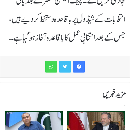
جاری کریں گے۔چیف الیکشن کمشنر نے بلدیاتی
انتخابات کے شیڈول پر باقاعدہ دستخط کر دیے ہیں،
جس کے بعد انتخابی عمل کا باقاعدہ آغاز ہو گیا ہے۔
WhatsApp
مزید خبریں