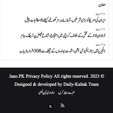
اعلان
15 منٹس ago
ایران کی امریکا کو بڑی شرطیں، آبنائے ہرمز کھولنے کیلئے 6 مطالبات پیش
17 منٹس ago
نوجوان تاجر کے قتل کے خلاف کراچی میں احتجاج، شارع فیصل پر ٹریفک جام
18 منٹس ago
نائجیریا میں بڑا ریسکیو آپریشن، شدت پسندوں کے قبضے سے 308 افراد بازیاب
Privacy Policy
All rights reserved.
© 2023 Jano.PK
Designed & developed by Daily-Kaltak Team
ہم سے رابطہ کریں
رازداری کی پالیسی
RSS
X