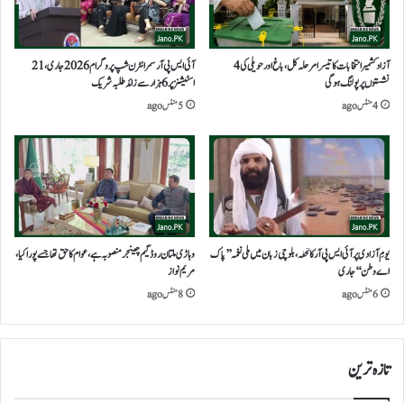
آزاد کشمیر انتخابات کا تیسرا مرحلہ کل، باغ اور حویلی کی 4
آئی ایس پی آر سمر انٹرن شپ پروگرام 2026 جاری، 21
نشستوں پر پولنگ ہوگی
اسٹیشنز پر 6 ہزار سے زائد طلبہ شریک
4 منٹس ago
5 منٹس ago
یومِ آزادی پر آئی ایس پی آر کا تحفہ، بلوچی زبان میں ملی نغمہ ’’پاک
وہاڑی ملتان روڈ گیم چینجر منصوبہ ہے، عوام کا حق تھا جسے پورا کیا،
اے وطن‘‘ جاری
مریم نواز
6 منٹس ago
8 منٹس ago
تازہ ترین