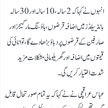
انہوں نے کہا کہ 2 سالہ، 10 سالہ اور 30 سالہ
بانڈ ییلڈز میں اضافہ قرضوں، ہاؤسنگ مارگیجز اور
صارفین کے قرضوں پر دباؤ بڑھا دے گا، توانائی کی
قیمتوں میں اضافہ اور گھریلو مالی مشکلات مزید
شدت اختیار کریں گی۔
عباس عراقچی نے نے کہا کہ یہ تمام صورتحال قابلِ