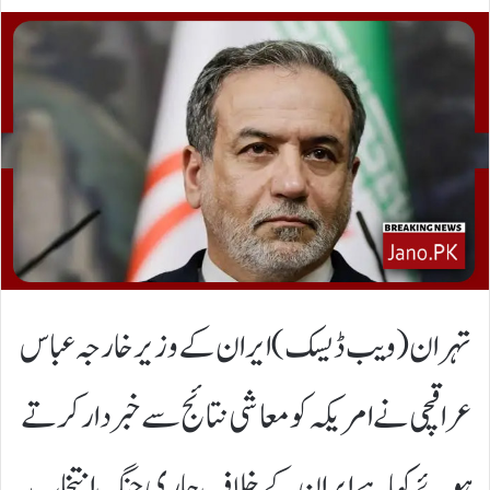
تہران(ویب ڈیسک) ایران کے وزیر خارجہ عباس
عراقچی نے امریکہ کو معاشی نتائج سے خبردار کرتے
ہوئے کہا ہے ایران کے خلاف جاری جنگِ انتخاب