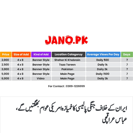
ایران کے خلاف جنگی پالیسی کا خمیازہ امریکی عوام بھگتیں گے،
عباس عراقچی