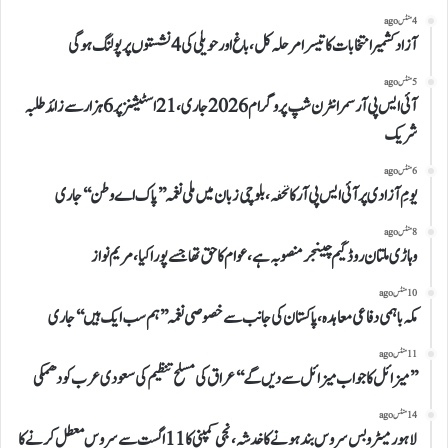
4 منٹس ago
آزاد کشمیر انتخابات کا تیسرا مرحلہ کل، باغ اور حویلی کی 4 نشستوں پر پولنگ ہوگی
5 منٹس ago
آئی ایس پی آر سمر انٹرن شپ پروگرام 2026 جاری، 21 اسٹیشنز پر 6 ہزار سے زائد طلبہ
شریک
6 منٹس ago
یومِ آزادی پر آئی ایس پی آر کا تحفہ، بلوچی زبان میں ملی نغمہ ’’پاک اے وطن‘‘ جاری
8 منٹس ago
وہاڑی ملتان روڈ گیم چینجر منصوبہ ہے، عوام کا حق تھا جسے پورا کیا، مریم نواز
10 منٹس ago
مکہ باہمی دفاعی معاہدہ، پاکستان کی جانب سے خصوصی نغمہ ’’ہم سب ایک ہیں‘‘ جاری
11 منٹس ago
’’میزائل کا جواب میزائل سے دیں گے‘‘عراق کی مسلح تنظیم کی سعودی عرب کو دھمکی
14 منٹس ago
لاہور میٹرو بس سروس بند ہونے کا خدشہ، نجی کمپنی کا 11 اگست سے سروس معطل کرنے کا