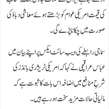
کی قیمت امریکی عوام کو بڑھتے ہوئے معاشی دباؤ کی
صورت میں چکانا پڑے گی۔
سماجی رابطے کی ویب سائٹ ایکس پر اپنے بیان میں
عباس عراقچی نے کہا کہ امریکی ٹریژری بانڈز کی
شرحِ منافع میں اضافہ اس بات کا ثبوت ہے کہ
مالیاتی حالات مزید سخت ہو رہے ہیں۔