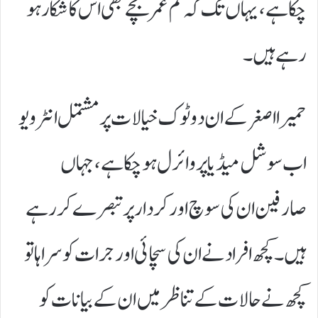
چکا ہے، یہاں تک کہ کم عمر بچے بھی اس کا شکار ہو
رہے ہیں۔
حمیرا اصغر کے ان دوٹوک خیالات پر مشتمل انٹرویو
اب سوشل میڈیا پر وائرل ہو چکا ہے، جہاں
صارفین ان کی سوچ اور کردار پر تبصرے کر رہے
ہیں۔ کچھ افراد نے ان کی سچائی اور جرات کو سراہا تو
کچھ نے حالات کے تناظر میں ان کے بیانات کو