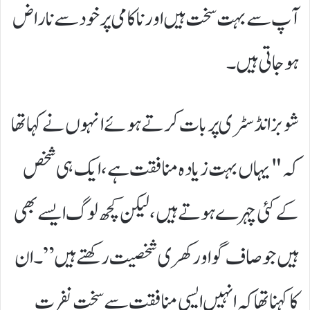
آپ سے بہت سخت ہیں اور ناکامی پر خود سے ناراض
ہو جاتی ہیں۔
شوبز انڈسٹری پر بات کرتے ہوئے انہوں نے کہا تھا
کہ "یہاں بہت زیادہ منافقت ہے، ایک ہی شخص
کے کئی چہرے ہوتے ہیں، لیکن کچھ لوگ ایسے بھی
ہیں جو صاف گو اور کھری شخصیت رکھتے ہیں”۔ ان
کا کہنا تھا کہ انہیں ایسی منافقت سے سخت نفرت