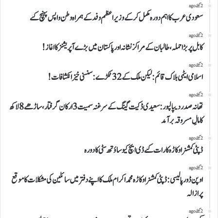
2 گھنٹے ago
سعودی عرب کا اہم دورہ مکمل کرکے وزیراعظم وفد کے ہمراہ وطن واپس پہنچ گئے
2 گھنٹے ago
کابل پر بڑا حملہ، طالبان کے مراکز نشانہ اور پاکستان میں بڑے آپریشنز کا اغاز!
2 گھنٹے ago
اسلامی ایٹمی بلاک قائم: لیکن ملک کے 32 ٹکڑے: سنسنی خیز انکشافات!
2 گھنٹے ago
تھانہ صدر دیپالپور: سعیدی ڈکیت گینگ کے سرغنہ سمیت 3 ارکان گرفتار، ساڑھے 8 لاکھ
کا مالِ مسروقہ برآمد
2 گھنٹے ago
ڈپٹی کمشنر اوکاڑہ کا رات گئے ڈی ایچ کیو ساؤتھ سٹی کا دورہ
2 گھنٹے ago
اوپن ڈور پالیسی: ڈپٹی کمشنر اوکاڑہ محمد اکرام ملک کا اپنے دفتر میں سائلین کی مشکلات کا موقع
پر ازالہ
2 گھنٹے ago