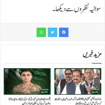
سوالیہ نظروں سے دیکھا۔
WhatsApp
مزید خبریں
جوائنٹ ایکشن کمیٹی میں 99فیصد لوگ محب وطن ہیں ساتھ بیٹھ
ہنگو اور بلوچستان میں سکیورٹی فورسز کی بڑی کارروائیاں، 10
کرمسائل حل کریں گے، رانا ثناء اللہ
دہشت گرد ہلاک، کیپٹن حمزہ اکرم شہید