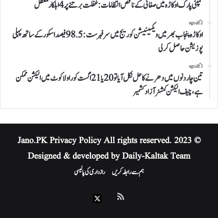
کمپنی پارک اوکاڑہ میں صفائی کے ناقص انتظامات: غفلت برتنے پر 4 اہلکار معطل
2 گھنٹے ago
اوکاڑہ پنجاب بھر میں ویکسینیشن کوریج میں سرفہرست: 98.5 فیصد اسکور کے ساتھ پہلی
پوزیشن حاصل کر لی
3 گھنٹے ago
تین چار دنوں میں دھرنے کا حل نکل آیا تو 20 یا 21 اگست کو راولاکوٹ میں الیکشن ممکن
ہے، چیف الیکشن کمشنر آزاد کشمیر
Privacy Policy
All rights reserved.
© 2023 Jano.PK
Designed & developed by Daily-Kaltak Team
ہم سے رابطہ کریں
رازداری کی پالیسی
RSS
X