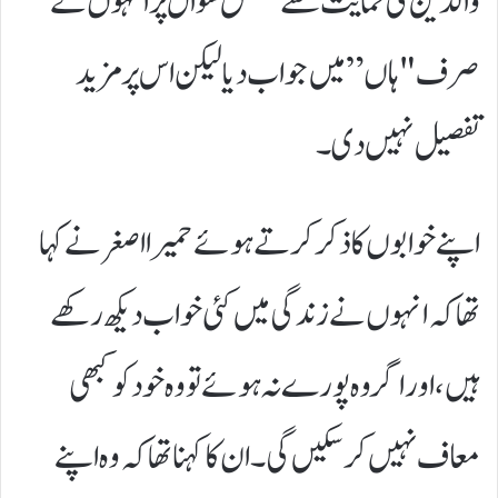
والدین کی حمایت سے متعلق سوال پر انہوں نے
صرف "ہاں” میں جواب دیا لیکن اس پر مزید
تفصیل نہیں دی۔
اپنے خوابوں کا ذکر کرتے ہوئے حمیرا اصغر نے کہا
تھا کہ انہوں نے زندگی میں کئی خواب دیکھ رکھے
ہیں، اور اگر وہ پورے نہ ہوئے تو وہ خود کو کبھی
معاف نہیں کر سکیں گی۔ ان کا کہنا تھا کہ وہ اپنے