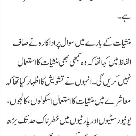
ہے۔
منشیات کے بارے میں سوال پر اداکارہ نے صاف
الفاظ میں کہا تھا کہ وہ کبھی بھی منشیات کا استعمال
نہیں کریں گی۔ انہوں نے تشویش کا اظہار کیا تھا کہ
معاشرے میں منشیات کا استعمال اسکولوں، کالجوں،
یونیورسٹیوں اور پارٹیوں میں خطرناک حد تک بڑھ