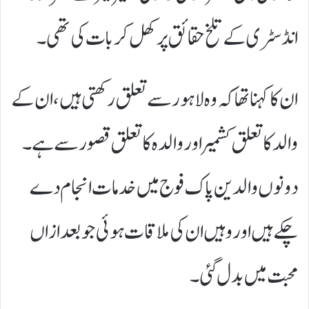
انڈسٹری کے تلخ حقائق پر کھل کر بات کی تھی۔
ان کا کہنا تھا کہ وہ لاہور سے تعلق رکھتی ہیں، ان کے
والد کا تعلق کشمیر اور والدہ کا تعلق قصور سے ہے۔
دونوں والدین پاک فوج میں خدمات انجام دے
چکے ہیں اور وہیں ان کی ملاقات ہوئی جو بعد ازاں
محبت میں بدل گئی۔