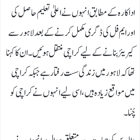
اداکارہ کے مطابق انہوں نے اعلیٰ تعلیم حاصل کی
اور ایم فل کی ڈگری مکمل کرنے کے بعد لاہور سے
کیریئر بنانے کے لیے کراچی منتقل ہوئیں۔ ان کا کہنا
تھا کہ لاہور میں زندگی سست رفتار ہے جبکہ کراچی
میں مواقع زیادہ ہیں، اسی لیے انہوں نے کراچی کو
چُنا۔