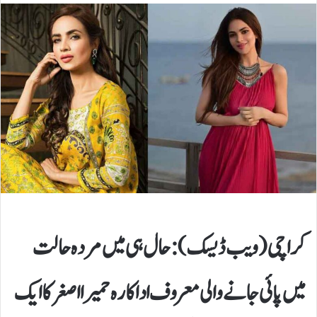
کراچی (ویب ڈیسک): حال ہی میں مردہ حالت
میں پائی جانے والی معروف اداکارہ حمیرا اصغر کا ایک