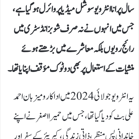
سال پرانا انٹرویو سوشل میڈیا پر وائرل ہوگیا ہے،
جس میں انہوں نے نہ صرف شوبز انڈسٹری میں
رائج رویوں بلکہ معاشرے میں بڑھتے ہوئے
منشیات کے استعمال پر بھی دوٹوک مؤقف اپنایا تھا۔
یہ انٹرویو جولائی 2024 میں اداکار و میزبان احمد
علی بٹ کو دیا گیا تھا، جس میں حمیرا اصغر نے اپنے
خاندانی پس منظر، ذاتی زندگی، کیریئر کے سفر اور