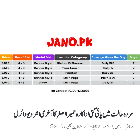
مردہ حالت میں پائی گئی اداکارہ حمیرا اصغر کا آخری انٹرویو وائرل
معاشرے میں بڑھتے ہوئے منشیات کے استعمال پر بھی دوٹوک مؤقف