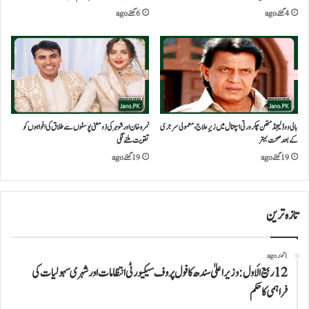
4 گھنٹے ago
6 گھنٹے ago
بالی ووڈ لیجنڈ متھن چکرورتی اسپتال میں زیرِ علاج، معمولی سرجری
نمرہ خان اورشوہر کی ذومعنی پوسٹوں سے طلاق کی افواہوں کو
کے بعد صحت بہتر
تقویت ملنے لگی
19 گھنٹے ago
19 گھنٹے ago
تازہ ترین
1 گھنٹہ ago
12 ربیع الأول : وزیراعلیٰ سندھ کا فول پروف سیکیورٹی انتظامات اور شہری سہولیات کی
فراہمی کا حکم