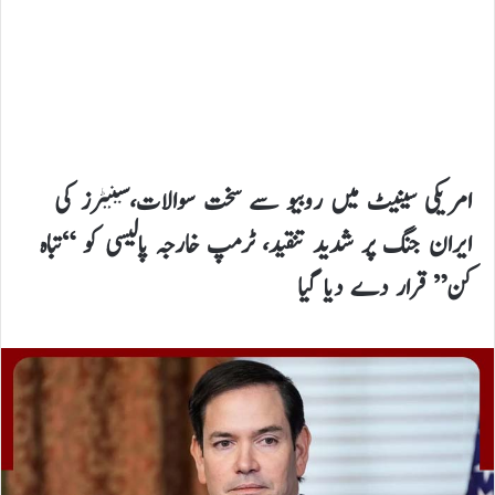
امریکی سینیٹ میں روبیو سے سخت سوالات،سینیٹرز کی
ایران جنگ پر شدید تنقید، ٹرمپ خارجہ پالیسی کو “تباہ
کن” قرار دے دیا گیا