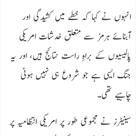
انہوں نے کہا کہ خطے میں کشیدگی اور
آبنائے ہرمز سے متعلق خدشات امریکی
پالیسیوں کے براہِ راست نتائج ہیں، اور یہ
جنگ ایسی ہے جو شروع ہی نہیں ہونی
چاہیے تھی۔
سینیٹرز نے مجموعی طور پر امریکی انتظامیہ پر