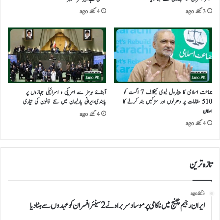
3 گھنٹے ago
4 گھنٹے ago
جماعت اسلامی کا پیٹرول لیوی کیخلاف 7 اگست کو
آبنائے ہرمز سے امریکی و اسرائیلی جہازوں پر
510 مقامات پر دھرنوں اور سڑکیں بند کرنے کا
پابندی،ایرانی پارلیمان میں نئے قانون کی تیاری
اعلان
4 گھنٹے ago
4 گھنٹے ago
تازہ ترین
3 گھنٹے ago
ایران رجیم چینج میں ناکامی پر موساد سربراہ نے 2 سینئر افسران کو عہدوں سے ہٹا دیا