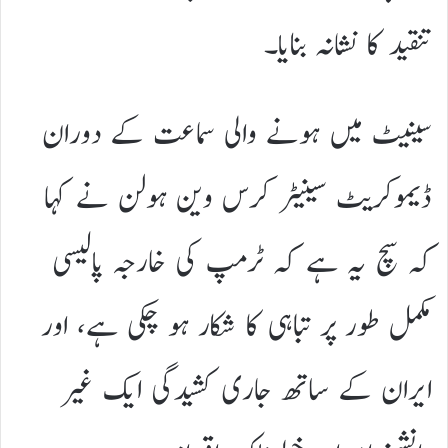
تنقید کا نشانہ بنایا۔
سینیٹ میں ہونے والی سماعت کے دوران
ڈیموکریٹ سینیٹر کرس وین ہولن نے کہا
کہ سچ یہ ہے کہ ٹرمپ کی خارجہ پالیسی
مکمل طور پر تباہی کا شکار ہو چکی ہے، اور
ایران کے ساتھ جاری کشیدگی ایک غیر