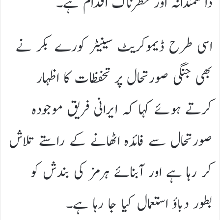
دانشمندانہ اور خطرناک اقدام ہے۔
اسی طرح ڈیموکریٹ سینیٹر کورے بکر نے
بھی جنگی صورتحال پر تحفظات کا اظہار
کرتے ہوئے کہا کہ ایرانی فریق موجودہ
صورتحال سے فائدہ اٹھانے کے راستے تلاش
کر رہا ہے اور آبنائے ہرمز کی بندش کو
بطور دباؤ استعمال کیا جا رہا ہے۔