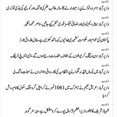
3 گھنٹے ago
وزیرآباد:امرود توڑنے پر زمیندار نے 8 سالہ طالب علم کی ٹانگ اور کولہے کی ہڈی توڑ دی
3 گھنٹے ago
وزیرآباد:پیٹرولیم لیوی اوراضافی ٹیکسز فوری ختم کیے جائیں،ناصر محمود کلیر
4 گھنٹے ago
پاکستان کی عوام اور حکومت کشمیری بھائیوں کیساتھ کھڑی ہے،بلال فاروق تارڑ
4 گھنٹے ago
وزیرآباد:ون ویلنگ کرنیوالوں کے خلاف مقدمات درج ہوں گے،ڈی ایس پی ٹریفک
4 گھنٹے ago
وزیرآباد میں یکساں شیڈ نہ لگوانے پر انتظامیہ کی کارروائی،تاجروں نے مہلت مانگ لی
4 گھنٹے ago
وزیرآباد:عریش نعیم نے میٹرک میں 1061نمبرلے کر ایپل گرومنگ سکول کا نام روش
کردیا
4 گھنٹے ago
شہباز شریف کا بطور وزیراعظم 5 سال پورے کرنا مشکل ہے،بیرسٹر گوہر