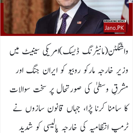
واشنگٹن(مانیٹرنگ ڈیسک)امریکی سینیٹ میں
وزیر خارجہ مارکو روبیو کو ایران جنگ اور
مشرقِ وسطیٰ کی صورتحال پر سخت سوالات
کا سامنا کرنا پڑا، جہاں قانون سازوں نے
ٹرمپ انتظامیہ کی خارجہ پالیسی کو شدید