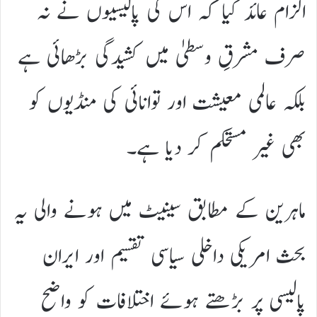
الزام عائد کیا کہ اس کی پالیسیوں نے نہ
صرف مشرقِ وسطیٰ میں کشیدگی بڑھائی ہے
بلکہ عالمی معیشت اور توانائی کی منڈیوں کو
بھی غیر مستحکم کر دیا ہے۔
ماہرین کے مطابق سینیٹ میں ہونے والی یہ
بحث امریکی داخلی سیاسی تقسیم اور ایران
پالیسی پر بڑھتے ہوئے اختلافات کو واضح