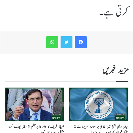
کرتی ہے۔
WhatsApp
مزید خبریں
ایران رجیم چینج میں ناکامی پر موساد سربراہ نے 2
شہباز شریف کا بطور وزیراعظم 5 سال پورے کرنا
سینئر افسران کو عہدوں سے ہٹا دیا
مشکل ہے،بیرسٹر گوہر