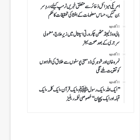
امریکی میزائل ذخائر سے متعلق خبریں ٹرمپ کیلئے دردِ سر
بن گئیں،حساس معلومات کے افشا کی تحقیقات کاحکم
11 گھنٹے ago
بالی ووڈ لیجنڈ متھن چکرورتی اسپتال میں زیرِ علاج، معمولی
سرجری کے بعد صحت بہتر
11 گھنٹے ago
نمرہ خان اورشوہر کی ذومعنی پوسٹوں سے طلاق کی افواہوں
کو تقویت ملنے لگی
11 گھنٹے ago
’’ایک اللہ،ایک رسولﷺ،ایک قرآن،ایک کلمہ،ایک
قبلہ اورایک پہچان‘‘خصوصی نغمہ ریلیز