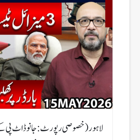
لاہور(خصوصی رپورٹ:جانو ڈاٹ پی کے)​پ