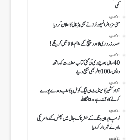
کمی
11 گھنٹے ago
منی مزداٹرانسپورٹرز نے بھی ہڑتال کااعلان کردیا
11 گھنٹے ago
صدرزرداری لاہور پہنچ گئے،اہم ملاقاتیں کرینگے!
11 گھنٹے ago
40سال بعدچوری کی گئی کتاب معذرت کیساتھ
واپس،100ڈالر بھی بھیج دیے
11 گھنٹے ago
آزاد کشمیر کامینڈیٹ ن لیگ کو مل چکا،اب وعدے پورے
کرنے کا وقت ہے،رانا ثنا اللہ
11 گھنٹے ago
ٹرمپ ایران جنگ کے خطرناک جال میں پھنس گئے، امریکی
ماہر نے خبردار کردیا
11 گھنٹے ago