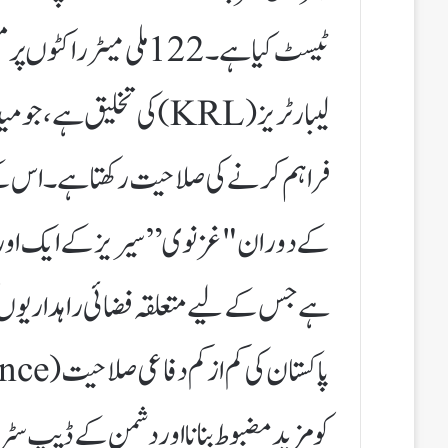
ٹیسٹ کیا ہے۔ 122 ملی می
لیبارٹریز (KRL) کی تخلیق 
کے دوران "غزنوی” سیریز کے ایک اور ش
ہے جس کے لیے متعلقہ فضائی راہداریوں کو 
کو مزید مضبوط بنانا اور دشمن کے ڈیپ سٹرا