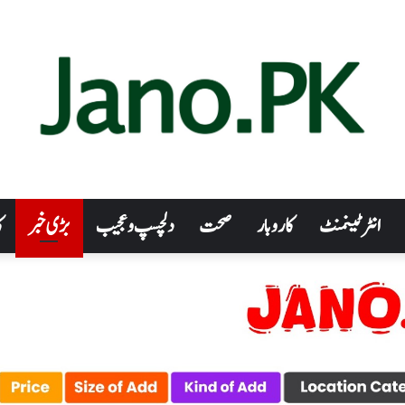
انٹرٹینمنٹ
کاروبار
صحت
دلچسپ و عجیب
بڑی خبر
ک