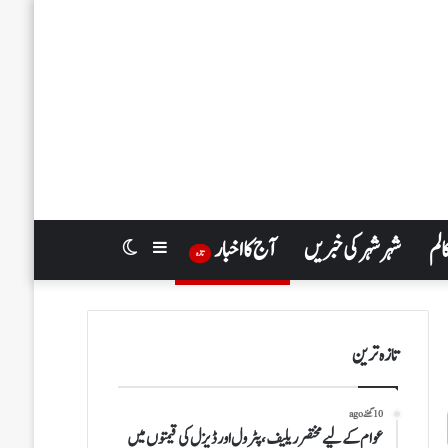
الم
شہر شہر کی خبریں
آج کا اخبار
Switch
Sidebar
تازہ
skin
تازہ ترین
10 گھنٹے ago
عوام کے لیے مختصر ریلیف، پٹرول اور ڈیزل کی قیمتوں میں