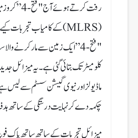
رفت کرتے ہو
(MLRS) کے کامیاب تجربات کی
ماڈیولز اور نیوی گیشن سسٹم سے لیس ہے، 
چکمہ دے کر نہایت درستگی کے ساتھ ہدف ک
​میزائل تجربات کے ساتھ ساتھ پاک فوج