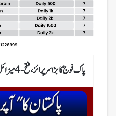
پاک فوج کابڑاسرپرائز،فتح-4میزائل کا کامیاب تجربہ،خطے میں تھرتھلی!