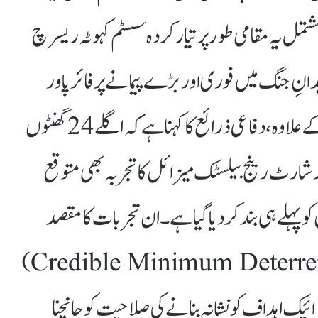
ٹر راکٹوں پر مشتمل یہ مقامی طور پر تیار کردہ سسٹم کہوٹہ ریسرچ
ہے، جو میدانِ جنگ میں فوری اور بڑے پیمانے پر فائر پاور
فراہم کرنے کی صلاحیت رکھتا ہے۔ اس کے علاوہ، دفاعی ذرائع کا کہنا ہے کہ اگلے 24 گھنٹوں
ارٹ رینج بیلسٹک میزائل کا تجربہ بھی متوقع
پہلے ہی بند کر دیا گیا ہے۔ ان تجربات کا مقصد
پاکستان کی کم از کم دفاعی صلاحیت (Credible Minimum Deterrence)
ئیک اہداف کو نشانہ بنانے کی صلاحیت کو جانچنا