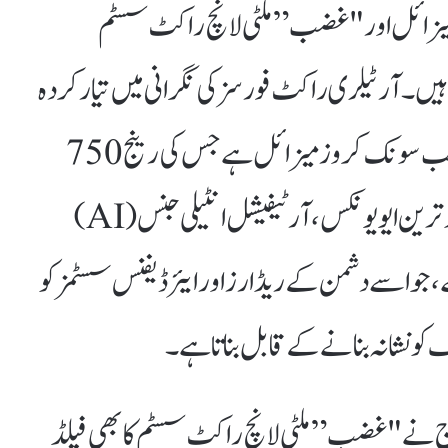
ئے آج "فتح-4” کروز میزائل اور "غضب” ملٹی لانچ راکٹ سسٹم
ے ہیں۔ آرٹیلری راکٹ فورسز کی نگرانی میں تیار کردہ
"فتح-4” ایک زمین سے مار کرنے والا سب سونک کروز میزائل ہے جس کی رینج 750
کلومیٹر تک بتائی گئی ہے۔ یہ میزائل جدید ترین ایویونکس، آرٹیفیشل انٹیلی جنس (AI)
جو اسے دشمن کے ریڈارز اور ایئر ڈیفنس سسٹمز کو
و نشانہ بنانے کے قابل بناتا ہے۔
 نے "غضب” ملٹی لانچ راکٹ سسٹم کا بھی فیلڈ